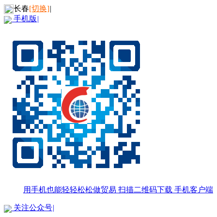
长春
[切换]
|
手机版
|
用手机也能轻轻松松做贸易
扫描二维码下载
手机客户端
关注公众号
|