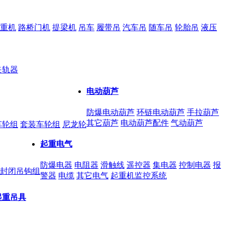
重机
路桥门机
提梁机
吊车
履带吊
汽车吊
随车吊
轮胎吊
液压
夹轨器
电动葫芦
防爆电动葫芦
环链电动葫芦
手拉葫芦
其它葫芦
电动葫芦配件
气动葫芦
车轮组
套装车轮组
尼龙轮
起重电气
防爆电器
电阻器
滑触线
遥控器
集电器
控制电器
报
封闭吊钩组
警器
电缆
其它电气
起重机监控系统
起重吊具