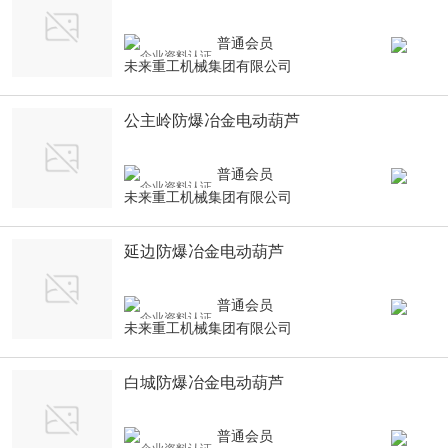
普通会员
未来重工机械集团有限公司
公主岭防爆冶金电动葫芦
普通会员
未来重工机械集团有限公司
延边防爆冶金电动葫芦
普通会员
未来重工机械集团有限公司
白城防爆冶金电动葫芦
普通会员