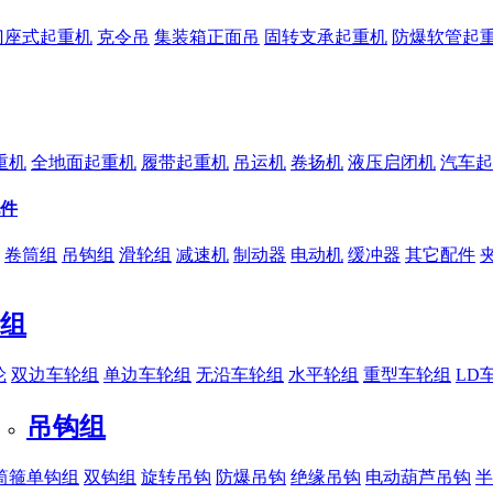
门座式起重机
克令吊
集装箱正面吊
固转支承起重机
防爆软管起
重机
全地面起重机
履带起重机
吊运机
卷扬机
液压启闭机
汽车起
件
卷筒组
吊钩组
滑轮组
减速机
制动器
电动机
缓冲器
其它配件
组
轮
双边车轮组
单边车轮组
无沿车轮组
水平轮组
重型车轮组
LD
吊钩组
筒箍
单钩组
双钩组
旋转吊钩
防爆吊钩
绝缘吊钩
电动葫芦吊钩
半