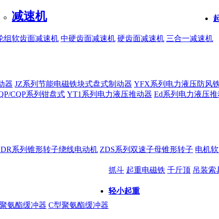
减速机
轮组
软齿面减速机
中硬齿面减速机
硬齿面减速机
三合一减速机
动器
JZ系列节能电磁铁块式盘式制动器
YFX系列电力液压防风
QP/CQP系列钳盘式
YT1系列电力液压推动器
Ed系列电力液压推
ZDR系列锥形转子绕线电动机
ZDS系列双速子母锥形转子
电机软
抓斗
起重电磁铁
千斤顶
吊装索
轻小起重
型聚氨酯缓冲器
C型聚氨酯缓冲器