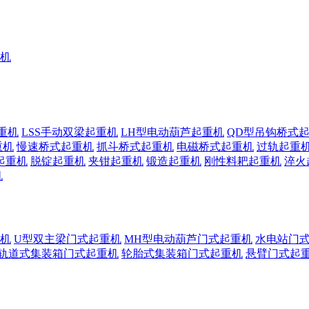
机
重机
LSS手动双梁起重机
LH型电动葫芦起重机
QD型吊钩桥式
重机
慢速桥式起重机
抓斗桥式起重机
电磁桥式起重机
过轨起重
起重机
脱锭起重机
夹钳起重机
锻造起重机
刚性料耙起重机
淬火
机
机
U型双主梁门式起重机
MH型电动葫芦门式起重机
水电站门
轨道式集装箱门式起重机
轮胎式集装箱门式起重机
悬臂门式起