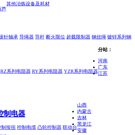
其他冶炼设备及耗材
葫芦
滚针轴承
导绳器
导杆
断火限位
超载限制器
钢丝绳
镀锌系列钢
分站：
河南
广东
RZ系列电阻器
RY系列电阻器
YZR系列电阻器
江苏
山西
内蒙古
控制电器
吉林
黑龙江
控制按扭
控制电缆
凸轮控制器
联动台
安徽