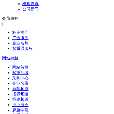
模板设置
公司新闻
会员服务
|
标王推广
广告服务
企业名片
起重通服务
网站导航
网站首页
起重商城
采购中心
企业名录
新闻频道
招标频道
拟建频道
行业展会
起重学院