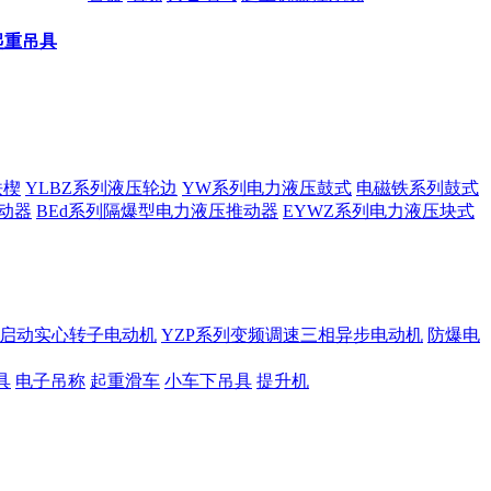
起重吊具
铁楔
YLBZ系列液压轮边
YW系列电力液压鼓式
电磁铁系列鼓式
动器
BEd系列隔爆型电力液压推动器
EYWZ系列电力液压块式
启动实心转子电动机
YZP系列变频调速三相异步电动机
防爆电
具
电子吊称
起重滑车
小车下吊具
提升机