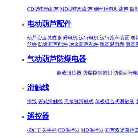
CD型电动葫芦
MD型电动葫芦
钢丝绳电动葫芦
微
电动葫芦配件
葫芦变速总成
起升电机
运行电机
运行跑车装置
卷
丝绳
防爆葫芦配件
冶金葫芦配件
耐高温电缆
耐高
气动葫芦
防爆电器
超载限位器
防爆控制按扭
防爆运行电
滑触线
滑线
管式滑触线
无接缝滑触线
单极组合式滑触线
遥控器
按钮开关手柄
CD遥控器
MD遥控器
葫芦双梁遥控