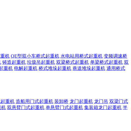
起重机
QE型双小车桥式起重机
水电站用桥式起重机
变频调速桥
机
铸造起重机
垃圾吊起重机
双梁桥式起重机
单梁桥式起重机
双
起重机
电解起重机
桥式堆垛起重机
巷道堆垛起重机
通用桥式
式起重机
造船用门式起重机
装卸桥
龙门起重机
龙门吊
双梁门式
重机
双悬臂门式起重机
单悬臂门式起重机
集装箱龙门起重机
半