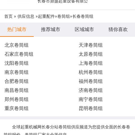
长春市鼎盛起重设备有限公
首页
»
供应信息
»
起重配件
»
卷筒组
»长春卷筒组
热门城市
推荐城市
区域城市
猜你喜欢
北京卷筒组
天津卷筒组
石家庄卷筒组
太原卷筒组
沈阳卷筒组
上海卷筒组
南京卷筒组
杭州卷筒组
合肥卷筒组
福州卷筒组
南昌卷筒组
济南卷筒组
郑州卷筒组
南宁卷筒组
重庆卷筒组
昆明卷筒组
全球起重机械网长春分站卷筒组供应频道为您提供全面的长春卷
筒组报价、卷筒组厂家大全等信息。