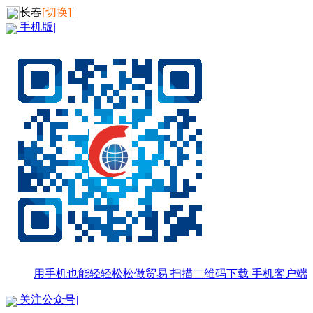
长春
[切换]
|
手机版
|
用手机也能轻轻松松做贸易
扫描二维码下载
手机客户端
关注公众号
|