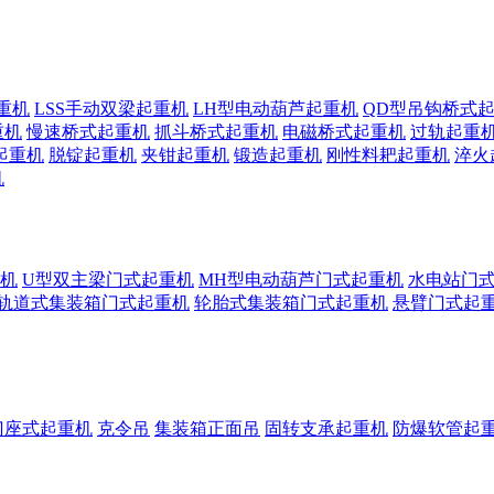
重机
LSS手动双梁起重机
LH型电动葫芦起重机
QD型吊钩桥式
重机
慢速桥式起重机
抓斗桥式起重机
电磁桥式起重机
过轨起重
起重机
脱锭起重机
夹钳起重机
锻造起重机
刚性料耙起重机
淬火
机
机
U型双主梁门式起重机
MH型电动葫芦门式起重机
水电站门
轨道式集装箱门式起重机
轮胎式集装箱门式起重机
悬臂门式起
门座式起重机
克令吊
集装箱正面吊
固转支承起重机
防爆软管起