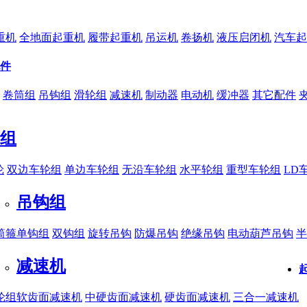
重机
全地面起重机
履带起重机
吊运机
卷扬机
液压启闭机
汽车起
件
卷筒组
吊钩组
滑轮组
减速机
制动器
电动机
缓冲器
其它配件
组
轮
双边车轮组
单边车轮组
无沿车轮组
水平轮组
重型车轮组
LD
吊钩组
筒箍
单钩组
双钩组
旋转吊钩
防爆吊钩
绝缘吊钩
电动葫芦吊钩
半
减速机
轮组
软齿面减速机
中硬齿面减速机
硬齿面减速机
三合一减速机