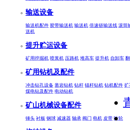
输送设备
输送机配件
胶带输送机
输送机
倍速链输送线
滚筒
送机
提升贮运设备
矿用挖掘机
喷浆机
压路机
堆高车
提升机
自卸车
翻
矿用钻机及配件
冲击钻孔设备
凿岩钻机
钻杆
锚杆钻机
钻机配件
扩
煤电钻及配件
电动钻机
矿山机械设备配件
锤头
衬板
钢球
减速器
轴承
阀门
电机
皮带
叶轮