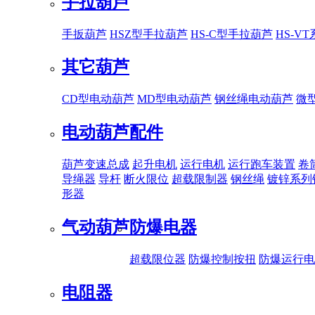
手拉葫芦
手扳葫芦
HSZ型手拉葫芦
HS-C型手拉葫芦
HS-V
其它葫芦
CD型电动葫芦
MD型电动葫芦
钢丝绳电动葫芦
微
电动葫芦配件
葫芦变速总成
起升电机
运行电机
运行跑车装置
卷
导绳器
导杆
断火限位
超载限制器
钢丝绳
镀锌系列
形器
气动葫芦
防爆电器
超载限位器
防爆控制按扭
防爆运行电
电阻器