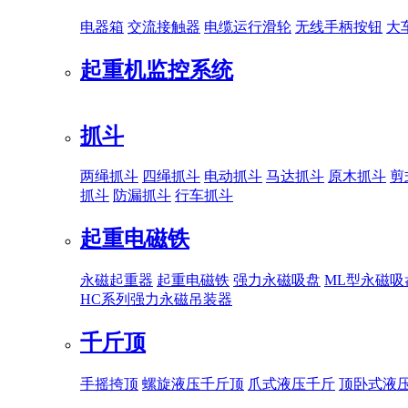
电器箱
交流接触器
电缆运行滑轮
无线手柄按钮
大
起重机监控系统
抓斗
两绳抓斗
四绳抓斗
电动抓斗
马达抓斗
原木抓斗
剪
抓斗
防漏抓斗
行车抓斗
起重电磁铁
永磁起重器
起重电磁铁
强力永磁吸盘
ML型永磁吸
HC系列强力永磁吊装器
千斤顶
手摇挎顶
螺旋液压千斤顶
爪式液压千斤
顶卧式液