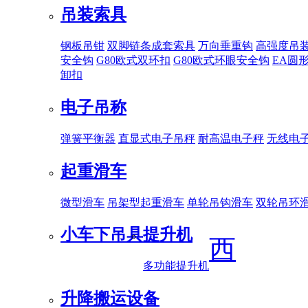
吊装索具
钢板吊钳
双脚链条成套索具
万向垂重钩
高强度吊
安全钩
G80欧式双环扣
G80欧式环眼安全钩
EA圆
卸扣
电子吊称
弹簧平衡器
直显式电子吊秤
耐高温电子秤
无线电
起重滑车
微型滑车
吊架型起重滑车
单轮吊钩滑车
双轮吊环
小车下吊具
提升机
西
多功能提升机
升降搬运设备