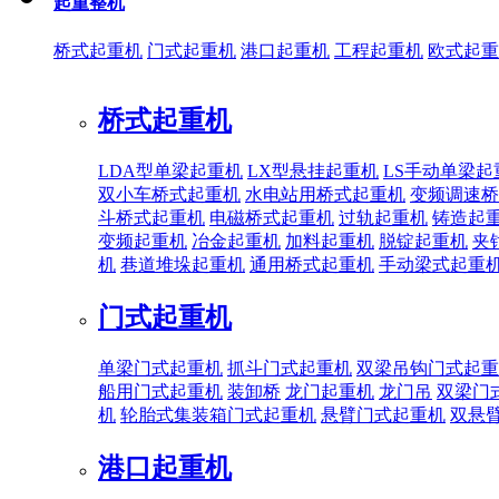
起重整机
桥式起重机
门式起重机
港口起重机
工程起重机
欧式起重
桥式起重机
LDA型单梁起重机
LX型悬挂起重机
LS手动单梁起
双小车桥式起重机
水电站用桥式起重机
变频调速桥
斗桥式起重机
电磁桥式起重机
过轨起重机
铸造起
变频起重机
冶金起重机
加料起重机
脱锭起重机
夹
机
巷道堆垛起重机
通用桥式起重机
手动梁式起重
门式起重机
单梁门式起重机
抓斗门式起重机
双梁吊钩门式起重
船用门式起重机
装卸桥
龙门起重机
龙门吊
双梁门
机
轮胎式集装箱门式起重机
悬臂门式起重机
双悬
港口起重机