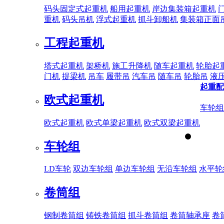
码头固定式起重机
船用起重机
岸边集装箱起重机
重机
码头吊机
浮式起重机
抓斗卸船机
集装箱正面
工程起重机
塔式起重机
架桥机
施工升降机
随车起重机
轮胎起
门机
提梁机
吊车
履带吊
汽车吊
随车吊
轮胎吊
液
起重配
欧式起重机
车轮组
欧式起重机
欧式单梁起重机
欧式双梁起重机
车轮组
LD车轮
双边车轮组
单边车轮组
无沿车轮组
水平轮
卷筒组
钢制卷筒组
铸铁卷筒组
抓斗卷筒组
卷筒轴承座
卷