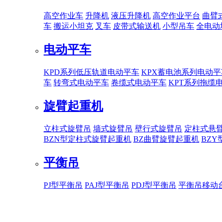
高空作业车
升降机
液压升降机
高空作业平台
曲臂
车
搬运小坦克
叉车
皮带式输送机
小型吊车
全电动
电动平车
KPD系列低压轨道电动平车
KPX蓄电池系列电动平
车
转弯式电动平车
卷缆式电动平车
KPT系列拖缆
旋臂起重机
立柱式旋臂吊
墙式旋臂吊
壁行式旋臂吊
定柱式悬
BZN型定柱式旋臂起重机
BZ曲臂旋臂起重机
BZ
平衡吊
PJ型平衡吊
PAJ型平衡吊
PDJ型平衡吊
平衡吊移动