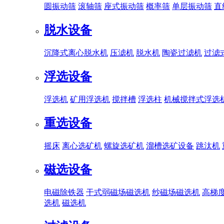
圆振动筛
滚轴筛
座式振动筛
概率筛
单层振动筛
直
脱水设备
沉降式离心脱水机
压滤机
脱水机
陶瓷过滤机
过滤
浮选设备
浮选机
矿用浮选机
搅拌槽
浮选柱
机械搅拌式浮选
重选设备
摇床
离心选矿机
螺旋选矿机
溜槽选矿设备
跳汰机
磁选设备
电磁除铁器
干式弱磁场磁选机
纱磁场磁选机
高梯
选机
磁选机