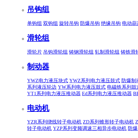
吊钩组
单钩组
双钩组
旋转吊钩
防爆吊钩
绝缘吊钩
电动葫
滑轮组
滑轮片
吊钩滑轮组
铸钢滑轮组
轧制滑轮组
铸铁滑
制动器
YWZ电力液压块式
YWZ系列电力液压鼓式
防爆制
系列液压轮边
YW系列电力液压鼓式
电磁铁系列鼓
YT1系列电力液压推动器
Ed系列电力液压推动器
B
电动机
YZR系列绕线转子电动机
ZD系列锥形转子电动机
转子电动机
YZP系列变频调速三相异步电动机
防爆