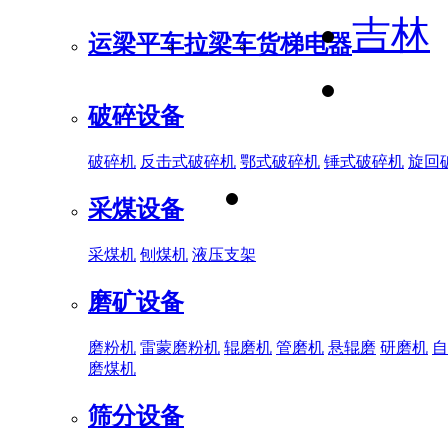
吉林
运梁平车
拉梁车
货梯电器
破碎设备
破碎机
反击式破碎机
鄂式破碎机
锤式破碎机
旋回
采煤设备
采煤机
刨煤机
液压支架
磨矿设备
磨粉机
雷蒙磨粉机
辊磨机
管磨机
悬辊磨
研磨机
自
磨煤机
筛分设备