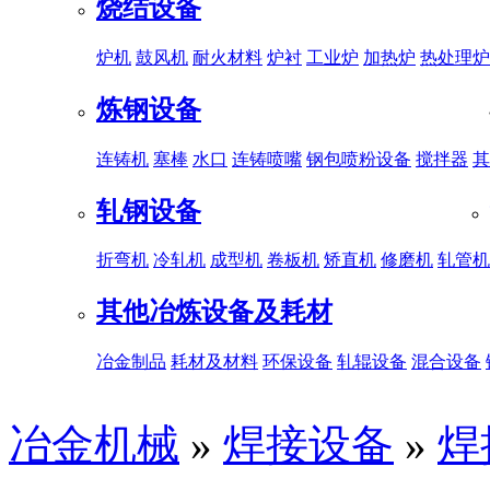
烧结设备
炉机
鼓风机
耐火材料
炉衬
工业炉
加热炉
热处理炉
炼钢设备
连铸机
塞棒
水口
连铸喷嘴
钢包喷粉设备
搅拌器
其
轧钢设备
折弯机
冷轧机
成型机
卷板机
矫直机
修磨机
轧管机
其他冶炼设备及耗材
冶金制品
耗材及材料
环保设备
轧辊设备
混合设备
冶金机械
»
焊接设备
»
焊