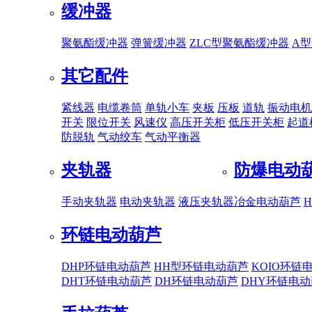
缓冲器
聚氨酯缓冲器
弹簧缓冲器
ZLC型聚氨酯缓冲器
A
其它配件
紧线器
电缆卷筒
单轨小车
夹板
压板
道轨
振动电机
开关
限位开关
风速仪
高压开关柜
低压开关柜
起道
防脱轨
气动绞车
气动平衡器
夹轨器
防爆电动
手动夹轨器
电动夹轨器
液压夹轨器
冶金电动葫芦
环链电动葫芦
DHP环链电动葫芦
HH型环链电动葫芦
KOIO环链
DHT环链电动葫芦
DH环链电动葫芦
DHY环链电