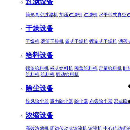
过滤设备
筒形真空过滤机
加压过滤机
过滤机
水平带式真空
干燥设备
干燥机
滚筒干燥机
管式干燥机
螺旋式干燥机
洒落
给料设备
螺旋给料机
板式给料机
圆盘给料机
定量给料机
叶
给料机
给料机
振动给料机
除尘设备
旋风除尘器
重力除尘器
除尘器
布袋除尘器
湿式降
浓缩设备
高效浓缩机
周边传动式浓缩机
浓缩机
中心传动式