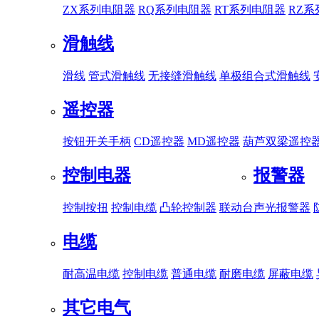
ZX系列电阻器
RQ系列电阻器
RT系列电阻器
RZ
滑触线
滑线
管式滑触线
无接缝滑触线
单极组合式滑触线
遥控器
按钮开关手柄
CD遥控器
MD遥控器
葫芦双梁遥控
控制电器
报警器
控制按扭
控制电缆
凸轮控制器
联动台
声光报警器
电缆
耐高温电缆
控制电缆
普通电缆
耐磨电缆
屏蔽电缆
其它电气