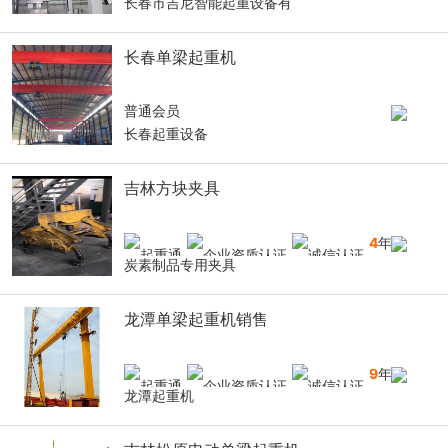
长春市吉尼智能起重设备有
长春单梁起重机
普通会员
长春起重设备
吉林方块夹具
4
年
炭素制品专用夹具
龙潭单梁起重机销售
9
年
龙潭起重机