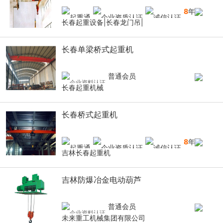
8
年
长春起重设备|长春龙门吊|
长春单梁桥式起重机
普通会员
长春起重机械
长春桥式起重机
8
年
吉林长春起重机
吉林防爆冶金电动葫芦
普通会员
未来重工机械集团有限公司