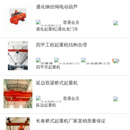
通化钢丝绳电动葫芦
普通会员
通化起重机|通化龙门吊
四平工程起重机结构合理
11
年
四平市起重机
延边双梁桥式起重机
普通会员
延边起重机
长春桥式起重机厂家直销质量保证