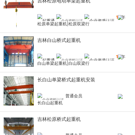
吉林松原电动单梁起重机
10
年
松原单梁起重机|松原双梁行
吉林白山桥式起重机
10
年
白山单梁起重机|白山双梁行
长白山单梁桥式起重机安装
普通会员
长白山起重机
吉林松原桥式起重机