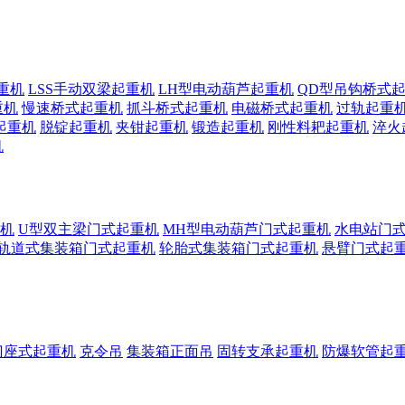
重机
LSS手动双梁起重机
LH型电动葫芦起重机
QD型吊钩桥式
重机
慢速桥式起重机
抓斗桥式起重机
电磁桥式起重机
过轨起重
起重机
脱锭起重机
夹钳起重机
锻造起重机
刚性料耙起重机
淬火
机
机
U型双主梁门式起重机
MH型电动葫芦门式起重机
水电站门
轨道式集装箱门式起重机
轮胎式集装箱门式起重机
悬臂门式起
门座式起重机
克令吊
集装箱正面吊
固转支承起重机
防爆软管起