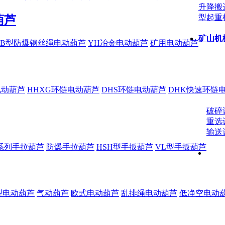
升降搬
型起重
葫芦
矿山机
HB型防爆钢丝绳电动葫芦
YH冶金电动葫芦
矿用电动葫芦
电动葫芦
HHXG环链电动葫芦
DHS环链电动葫芦
DHK快速环链
破碎
重选
输送
T系列手拉葫芦
防爆手拉葫芦
HSH型手扳葫芦
VL型手扳葫芦
型电动葫芦
气动葫芦
欧式电动葫芦
乱排绳电动葫芦
低净空电动