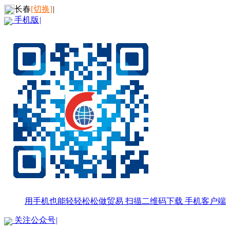
长春
[切换]
|
手机版
|
用手机也能轻轻松松做贸易
扫描二维码下载
手机客户端
关注公众号
|