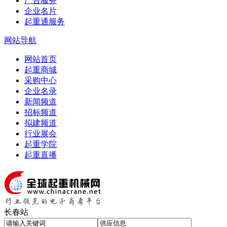
广告服务
企业名片
起重通服务
网站导航
网站首页
起重商城
采购中心
企业名录
新闻频道
招标频道
拟建频道
行业展会
起重学院
起重直播
长春站