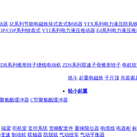
动器
JZ系列节能电磁铁块式盘式制动器
YFX系列电力液压防风
QP/CQP系列钳盘式
YT1系列电力液压推动器
Ed系列电力液压推
ZDR系列锥形转子绕线电动机
ZDS系列双速子母锥形转子
电机软
抓斗
起重电磁铁
千斤顶
吊装索
轻小起重
型聚氨酯缓冲器
C型聚氨酯缓冲器
端梁
司机室
监控系统
货梯配套件
重锤限位器
电缆线
电器柜
标
D变速
制动轮
联轴器
防脱轨
气动绞车
气动平衡器