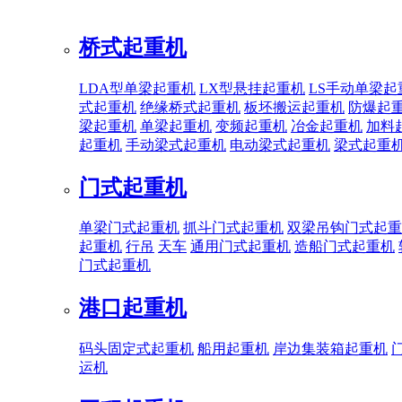
桥式起重机
LDA型单梁起重机
LX型悬挂起重机
LS手动单梁起
式起重机
绝缘桥式起重机
板坯搬运起重机
防爆起
梁起重机
单梁起重机
变频起重机
冶金起重机
加料
起重机
手动梁式起重机
电动梁式起重机
梁式起重
门式起重机
单梁门式起重机
抓斗门式起重机
双梁吊钩门式起重
起重机
行吊
天车
通用门式起重机
造船门式起重机
门式起重机
港口起重机
码头固定式起重机
船用起重机
岸边集装箱起重机
运机