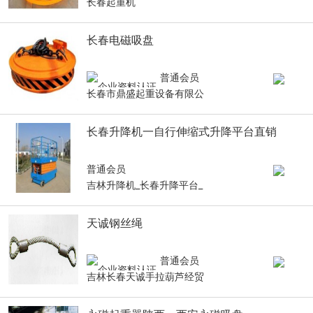
长春起重机
长春电磁吸盘
普通会员
长春市鼎盛起重设备有限公
长春升降机一自行伸缩式升降平台直销
普通会员
吉林升降机_长春升降平台_
天诚钢丝绳
普通会员
吉林长春天诚手拉葫芦经贸