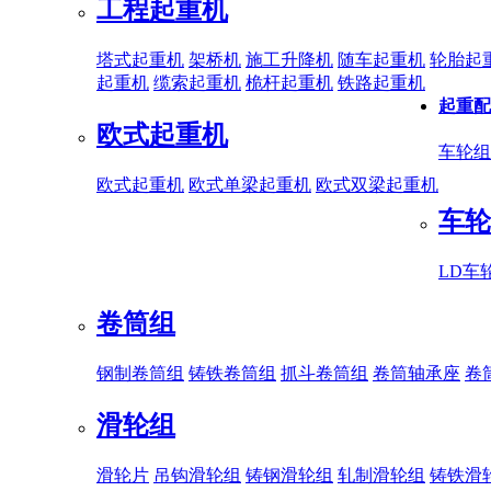
工程起重机
塔式起重机
架桥机
施工升降机
随车起重机
轮胎起
起重机
缆索起重机
桅杆起重机
铁路起重机
起重配
欧式起重机
车轮组
欧式起重机
欧式单梁起重机
欧式双梁起重机
车轮
LD车
卷筒组
钢制卷筒组
铸铁卷筒组
抓斗卷筒组
卷筒轴承座
卷
滑轮组
滑轮片
吊钩滑轮组
铸钢滑轮组
轧制滑轮组
铸铁滑