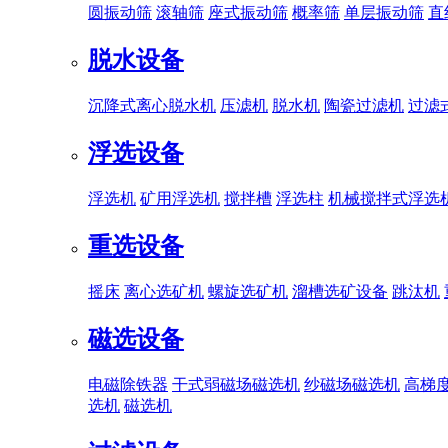
圆振动筛
滚轴筛
座式振动筛
概率筛
单层振动筛
直
脱水设备
沉降式离心脱水机
压滤机
脱水机
陶瓷过滤机
过滤
浮选设备
浮选机
矿用浮选机
搅拌槽
浮选柱
机械搅拌式浮选
重选设备
摇床
离心选矿机
螺旋选矿机
溜槽选矿设备
跳汰机
磁选设备
电磁除铁器
干式弱磁场磁选机
纱磁场磁选机
高梯
选机
磁选机