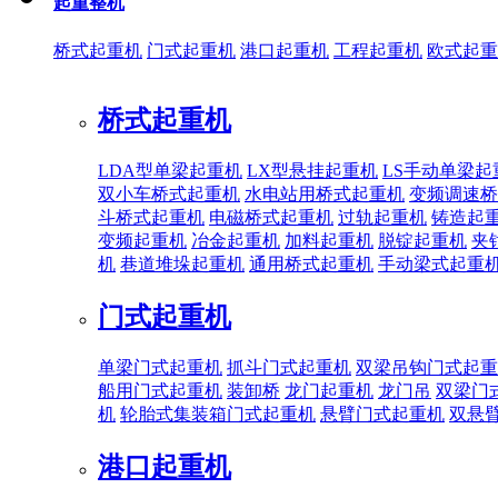
起重整机
桥式起重机
门式起重机
港口起重机
工程起重机
欧式起重
桥式起重机
LDA型单梁起重机
LX型悬挂起重机
LS手动单梁起
双小车桥式起重机
水电站用桥式起重机
变频调速桥
斗桥式起重机
电磁桥式起重机
过轨起重机
铸造起
变频起重机
冶金起重机
加料起重机
脱锭起重机
夹
机
巷道堆垛起重机
通用桥式起重机
手动梁式起重
门式起重机
单梁门式起重机
抓斗门式起重机
双梁吊钩门式起重
船用门式起重机
装卸桥
龙门起重机
龙门吊
双梁门
机
轮胎式集装箱门式起重机
悬臂门式起重机
双悬
港口起重机