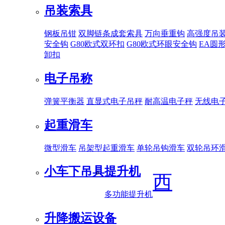
吊装索具
钢板吊钳
双脚链条成套索具
万向垂重钩
高强度吊
安全钩
G80欧式双环扣
G80欧式环眼安全钩
EA圆
卸扣
电子吊称
弹簧平衡器
直显式电子吊秤
耐高温电子秤
无线电
起重滑车
微型滑车
吊架型起重滑车
单轮吊钩滑车
双轮吊环
小车下吊具
提升机
西
多功能提升机
升降搬运设备