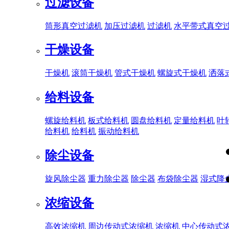
过滤设备
筒形真空过滤机
加压过滤机
过滤机
水平带式真空
干燥设备
干燥机
滚筒干燥机
管式干燥机
螺旋式干燥机
洒落
给料设备
螺旋给料机
板式给料机
圆盘给料机
定量给料机
叶
给料机
给料机
振动给料机
除尘设备
旋风除尘器
重力除尘器
除尘器
布袋除尘器
湿式降
浓缩设备
高效浓缩机
周边传动式浓缩机
浓缩机
中心传动式