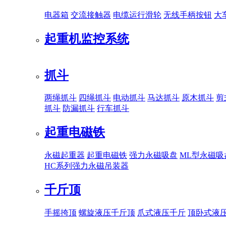
电器箱
交流接触器
电缆运行滑轮
无线手柄按钮
大
起重机监控系统
抓斗
两绳抓斗
四绳抓斗
电动抓斗
马达抓斗
原木抓斗
剪
抓斗
防漏抓斗
行车抓斗
起重电磁铁
永磁起重器
起重电磁铁
强力永磁吸盘
ML型永磁吸
HC系列强力永磁吊装器
千斤顶
手摇挎顶
螺旋液压千斤顶
爪式液压千斤
顶卧式液