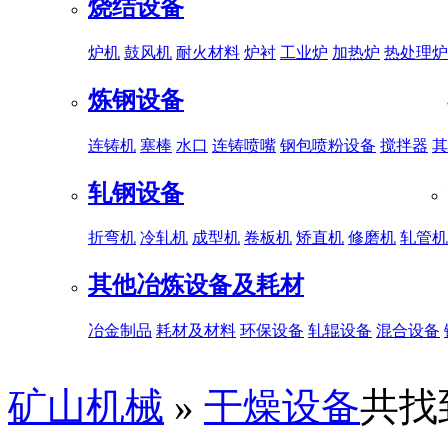
烧结设备
炉机
鼓风机
耐火材料
炉衬
工业炉
加热炉
热处理炉
炼钢设备
连铸机
塞棒
水口
连铸喷嘴
钢包喷粉设备
搅拌器
其
轧钢设备
折弯机
冷轧机
成型机
卷板机
矫直机
修磨机
轧管机
其他冶炼设备及耗材
冶金制品
耗材及材料
环保设备
轧辊设备
混合设备
矿山机械
»
干燥设备
共找