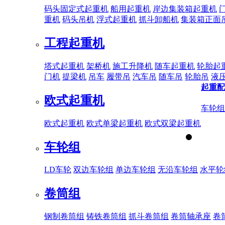
码头固定式起重机
船用起重机
岸边集装箱起重机
重机
码头吊机
浮式起重机
抓斗卸船机
集装箱正面
工程起重机
塔式起重机
架桥机
施工升降机
随车起重机
轮胎起
门机
提梁机
吊车
履带吊
汽车吊
随车吊
轮胎吊
液
起重配
欧式起重机
车轮组
欧式起重机
欧式单梁起重机
欧式双梁起重机
车轮组
LD车轮
双边车轮组
单边车轮组
无沿车轮组
水平轮
卷筒组
钢制卷筒组
铸铁卷筒组
抓斗卷筒组
卷筒轴承座
卷