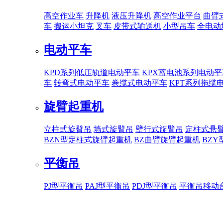
高空作业车
升降机
液压升降机
高空作业平台
曲臂
车
搬运小坦克
叉车
皮带式输送机
小型吊车
全电动
电动平车
KPD系列低压轨道电动平车
KPX蓄电池系列电动平
车
转弯式电动平车
卷缆式电动平车
KPT系列拖缆
旋臂起重机
立柱式旋臂吊
墙式旋臂吊
壁行式旋臂吊
定柱式悬
BZN型定柱式旋臂起重机
BZ曲臂旋臂起重机
BZ
平衡吊
PJ型平衡吊
PAJ型平衡吊
PDJ型平衡吊
平衡吊移动