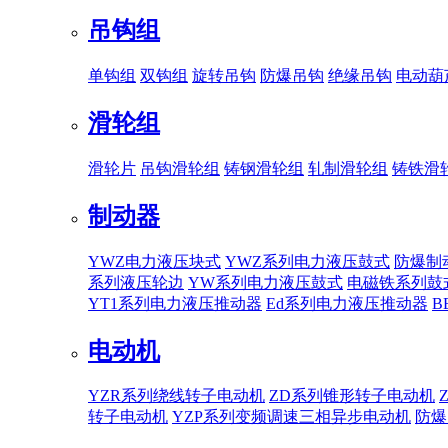
吊钩组
单钩组
双钩组
旋转吊钩
防爆吊钩
绝缘吊钩
电动葫
滑轮组
滑轮片
吊钩滑轮组
铸钢滑轮组
轧制滑轮组
铸铁滑
制动器
YWZ电力液压块式
YWZ系列电力液压鼓式
防爆制
系列液压轮边
YW系列电力液压鼓式
电磁铁系列鼓
YT1系列电力液压推动器
Ed系列电力液压推动器
B
电动机
YZR系列绕线转子电动机
ZD系列锥形转子电动机
转子电动机
YZP系列变频调速三相异步电动机
防爆