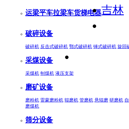
吉林
运梁平车
拉梁车
货梯电器
破碎设备
破碎机
反击式破碎机
鄂式破碎机
锤式破碎机
旋回
采煤设备
采煤机
刨煤机
液压支架
磨矿设备
磨粉机
雷蒙磨粉机
辊磨机
管磨机
悬辊磨
研磨机
自
磨煤机
筛分设备