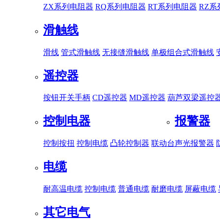
ZX系列电阻器
RQ系列电阻器
RT系列电阻器
RZ
滑触线
滑线
管式滑触线
无接缝滑触线
单极组合式滑触线
遥控器
按钮开关手柄
CD遥控器
MD遥控器
葫芦双梁遥控
控制电器
报警器
控制按扭
控制电缆
凸轮控制器
联动台
声光报警器
电缆
耐高温电缆
控制电缆
普通电缆
耐磨电缆
屏蔽电缆
其它电气