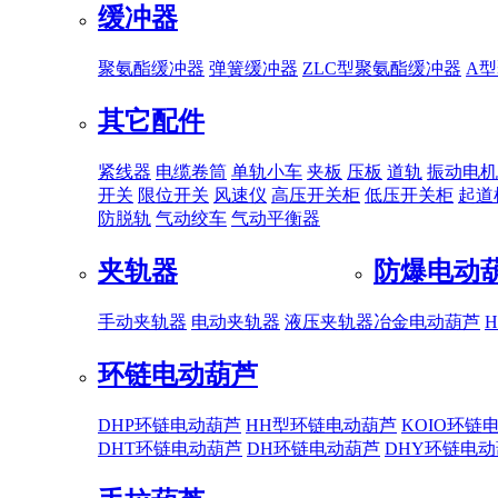
缓冲器
聚氨酯缓冲器
弹簧缓冲器
ZLC型聚氨酯缓冲器
A
其它配件
紧线器
电缆卷筒
单轨小车
夹板
压板
道轨
振动电机
开关
限位开关
风速仪
高压开关柜
低压开关柜
起道
防脱轨
气动绞车
气动平衡器
夹轨器
防爆电动
手动夹轨器
电动夹轨器
液压夹轨器
冶金电动葫芦
环链电动葫芦
DHP环链电动葫芦
HH型环链电动葫芦
KOIO环链
DHT环链电动葫芦
DH环链电动葫芦
DHY环链电