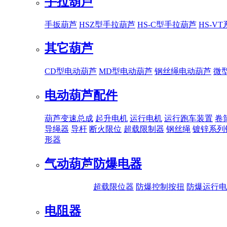
手拉葫芦
手扳葫芦
HSZ型手拉葫芦
HS-C型手拉葫芦
HS-V
其它葫芦
CD型电动葫芦
MD型电动葫芦
钢丝绳电动葫芦
微
电动葫芦配件
葫芦变速总成
起升电机
运行电机
运行跑车装置
卷
导绳器
导杆
断火限位
超载限制器
钢丝绳
镀锌系列
形器
气动葫芦
防爆电器
超载限位器
防爆控制按扭
防爆运行电
电阻器