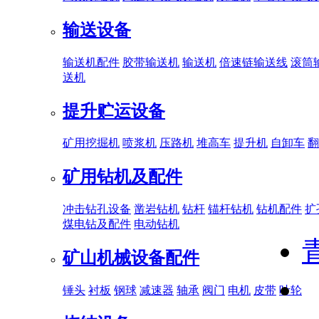
输送设备
输送机配件
胶带输送机
输送机
倍速链输送线
滚筒
送机
提升贮运设备
矿用挖掘机
喷浆机
压路机
堆高车
提升机
自卸车
翻
矿用钻机及配件
冲击钻孔设备
凿岩钻机
钻杆
锚杆钻机
钻机配件
扩
煤电钻及配件
电动钻机
矿山机械设备配件
锤头
衬板
钢球
减速器
轴承
阀门
电机
皮带
叶轮