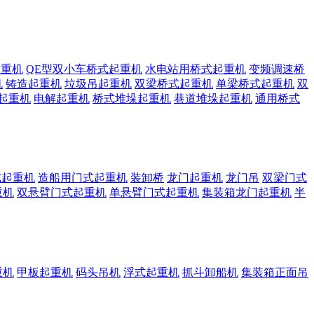
起重机
QE型双小车桥式起重机
水电站用桥式起重机
变频调速桥
机
铸造起重机
垃圾吊起重机
双梁桥式起重机
单梁桥式起重机
双
起重机
电解起重机
桥式堆垛起重机
巷道堆垛起重机
通用桥式
式起重机
造船用门式起重机
装卸桥
龙门起重机
龙门吊
双梁门式
重机
双悬臂门式起重机
单悬臂门式起重机
集装箱龙门起重机
半
重机
甲板起重机
码头吊机
浮式起重机
抓斗卸船机
集装箱正面吊