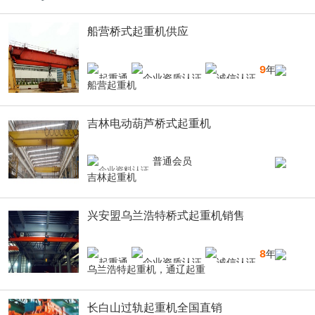
船营桥式起重机供应
9
年
船营起重机
吉林电动葫芦桥式起重机
普通会员
吉林起重机
兴安盟乌兰浩特桥式起重机销售
8
年
乌兰浩特起重机，通辽起重
长白山过轨起重机全国直销