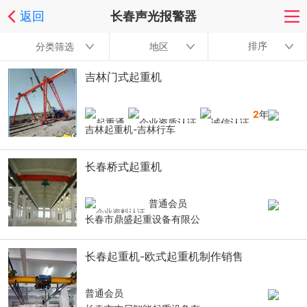
返回
长春声光报警器
排序
分类筛选
地区
吉林门式起重机
2
年
吉林起重机-吉林行车
长春桥式起重机
普通会员
长春市鼎盛起重设备有限公
长春起重机-欧式起重机制作销售
普通会员