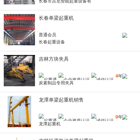
长春市吉尼智能起重设备有
长春单梁起重机
普通会员
长春起重设备
吉林方块夹具
4
年
炭素制品专用夹具
龙潭单梁起重机销售
9
年
龙潭起重机