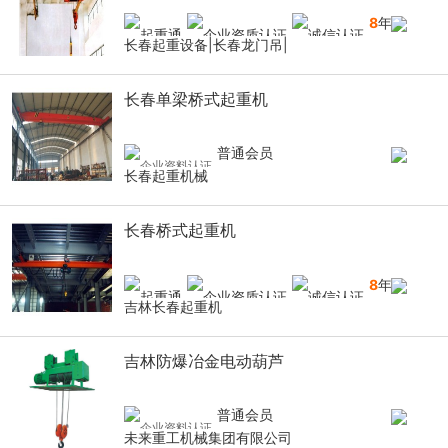
8
年
长春起重设备|长春龙门吊|
长春单梁桥式起重机
普通会员
长春起重机械
长春桥式起重机
8
年
吉林长春起重机
吉林防爆冶金电动葫芦
普通会员
未来重工机械集团有限公司