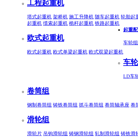
工程起重机
塔式起重机
架桥机
施工升降机
随车起重机
轮胎起
起重机
缆索起重机
桅杆起重机
铁路起重机
起重配
欧式起重机
车轮组
欧式起重机
欧式单梁起重机
欧式双梁起重机
车轮
LD车
卷筒组
钢制卷筒组
铸铁卷筒组
抓斗卷筒组
卷筒轴承座
卷
滑轮组
滑轮片
吊钩滑轮组
铸钢滑轮组
轧制滑轮组
铸铁滑