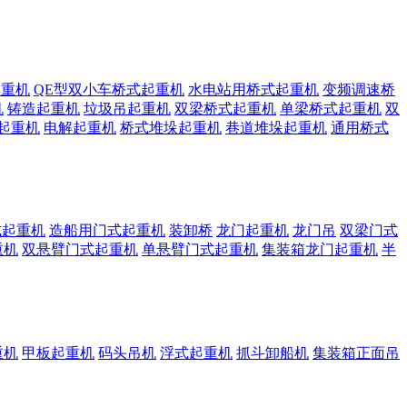
起重机
QE型双小车桥式起重机
水电站用桥式起重机
变频调速桥
机
铸造起重机
垃圾吊起重机
双梁桥式起重机
单梁桥式起重机
双
起重机
电解起重机
桥式堆垛起重机
巷道堆垛起重机
通用桥式
式起重机
造船用门式起重机
装卸桥
龙门起重机
龙门吊
双梁门式
重机
双悬臂门式起重机
单悬臂门式起重机
集装箱龙门起重机
半
重机
甲板起重机
码头吊机
浮式起重机
抓斗卸船机
集装箱正面吊