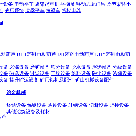
运设备
电动平车
旋臂起重机
平衡吊
移动式龙门吊
柔型梁轻小
机
液压系统
运梁平车
拉梁车
货梯电器
械
电动葫芦
DHT环链电动葫芦
DH环链电动葫芦
DHY环链电动葫
设备
采煤设备
磨矿设备
筛分设备
脱水设备
浮选设备
分级设备
设备
磁选设备
过滤设备
干燥设备
给料设备
除尘设备
浓缩设备
设备
提升贮运设备
矿用钻机及配件
矿山机械设备配件
冶金机械
烧结设备
炼钢设备
炼铁设备
轧钢设备
切断设备
焊接设备
其他冶炼设备及耗材
葫芦