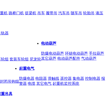
重机
路桥门机
提梁机
吊车
履带吊
汽车吊
随车吊
轮胎吊
液压
夹轨器
电动葫芦
防爆电动葫芦
环链电动葫芦
手拉葫芦
其它葫芦
电动葫芦配件
气动葫芦
车轮组
套装车轮组
尼龙轮
起重电气
防爆电器
电阻器
滑触线
遥控器
集电器
控制电器
报
封闭吊钩组
警器
电缆
其它电气
起重机监控系统
起重吊具