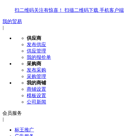
扫二维码关注有惊喜！
扫描二维码下载
手机客户端
我的贸易
|
供应商
发布供应
供应管理
我的报价单
采购商
发布采购
采购管理
我的商铺
商铺设置
模板设置
公司新闻
会员服务
|
标王推广