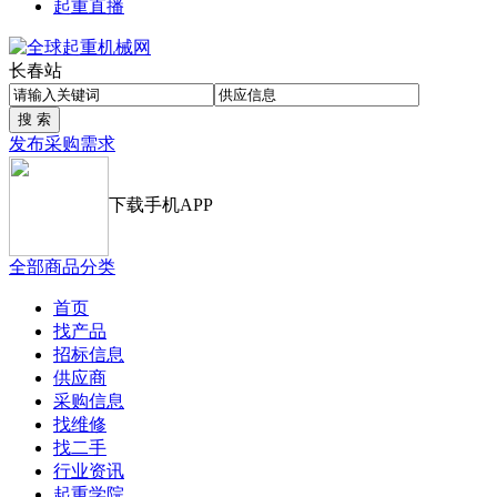
起重直播
长春站
发布采购需求
下载手机APP
全部商品分类
首页
找产品
招标信息
供应商
采购信息
找维修
找二手
行业资讯
起重学院