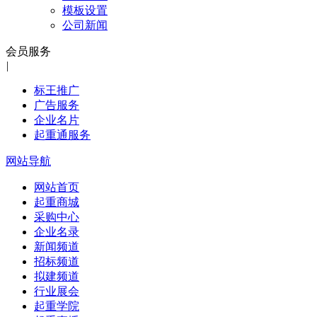
模板设置
公司新闻
会员服务
|
标王推广
广告服务
企业名片
起重通服务
网站导航
网站首页
起重商城
采购中心
企业名录
新闻频道
招标频道
拟建频道
行业展会
起重学院