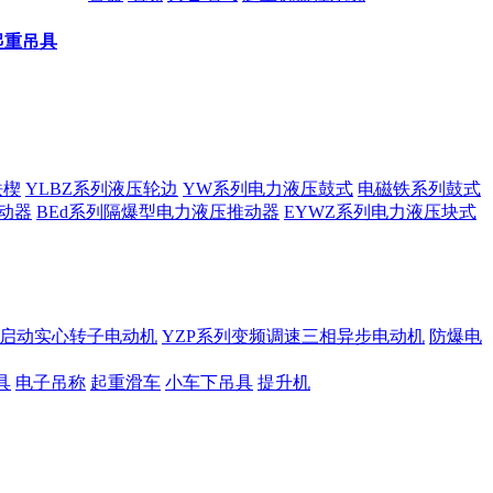
起重吊具
铁楔
YLBZ系列液压轮边
YW系列电力液压鼓式
电磁铁系列鼓式
动器
BEd系列隔爆型电力液压推动器
EYWZ系列电力液压块式
启动实心转子电动机
YZP系列变频调速三相异步电动机
防爆电
具
电子吊称
起重滑车
小车下吊具
提升机