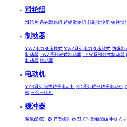
滑轮组
滑轮片
吊钩滑轮组
铸钢滑轮组
轧制滑轮组
铸铁滑
制动器
YWZ电力液压块式
YWZ系列电力液压鼓式
防爆制
制动器
TWZ系列鼓式制动器
TYW系列鼓式制动器
制动器
推动器
电动机
YZR系列绕线转子电动机
ZD系列锥形转子电动机
机
三合一电机
缓冲器
聚氨酯缓冲器
弹簧缓冲器
ZLC型聚氨酯缓冲器
A