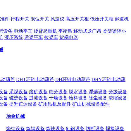
准件
行程开关
限位开关
风速仪
高压开关柜
低压开关柜
起道机
运设备
电动平车
旋臂起重机
平衡吊
移动式龙门吊
柔型梁轻小
机
液压系统
运梁平车
拉梁车
货梯电器
械
电动葫芦
DHT环链电动葫芦
DH环链电动葫芦
DHY环链电动葫
设备
采煤设备
磨矿设备
筛分设备
脱水设备
浮选设备
分级设备
设备
磁选设备
过滤设备
干燥设备
给料设备
除尘设备
浓缩设备
设备
提升贮运设备
矿用钻机及配件
矿山机械设备配件
冶金机械
烧结设备
炼钢设备
炼铁设备
轧钢设备
切断设备
焊接设备