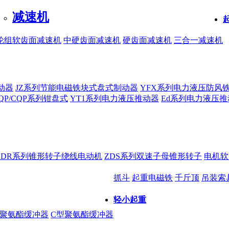
减速机
轮组
软齿面减速机
中硬齿面减速机
硬齿面减速机
三合一减速机
动器
JZ系列节能电磁铁块式盘式制动器
YFX系列电力液压防风
QP/CQP系列钳盘式
YT1系列电力液压推动器
Ed系列电力液压推
ZDR系列锥形转子绕线电动机
ZDS系列双速子母锥形转子
电机软
抓斗
起重电磁铁
千斤顶
吊装索
轻小起重
型聚氨酯缓冲器
C型聚氨酯缓冲器