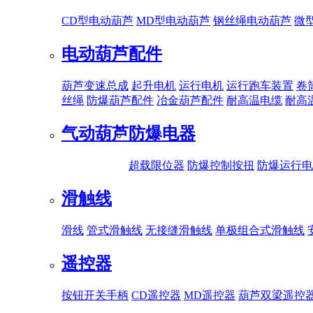
CD型电动葫芦
MD型电动葫芦
钢丝绳电动葫芦
微
电动葫芦配件
葫芦变速总成
起升电机
运行电机
运行跑车装置
卷
丝绳
防爆葫芦配件
冶金葫芦配件
耐高温电缆
耐高
气动葫芦
防爆电器
超载限位器
防爆控制按扭
防爆运行电
滑触线
滑线
管式滑触线
无接缝滑触线
单极组合式滑触线
遥控器
按钮开关手柄
CD遥控器
MD遥控器
葫芦双梁遥控