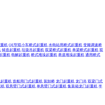
起重机
QE型双小车桥式起重机
水电站用桥式起重机
变频调速桥
机
铸造起重机
垃圾吊起重机
双梁桥式起重机
单梁桥式起重机
双
起重机
电解起重机
桥式堆垛起重机
巷道堆垛起重机
通用桥式
式起重机
造船用门式起重机
装卸桥
龙门起重机
龙门吊
双梁门式
重机
双悬臂门式起重机
单悬臂门式起重机
集装箱龙门起重机
半