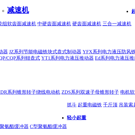
减速机
轮组
软齿面减速机
中硬齿面减速机
硬齿面减速机
三合一减速机
动器
JZ系列节能电磁铁块式盘式制动器
YFX系列电力液压防风
QP/CQP系列钳盘式
YT1系列电力液压推动器
Ed系列电力液压推
ZDR系列锥形转子绕线电动机
ZDS系列双速子母锥形转子
电机软
抓斗
起重电磁铁
千斤顶
吊装索
轻小起重
型聚氨酯缓冲器
C型聚氨酯缓冲器