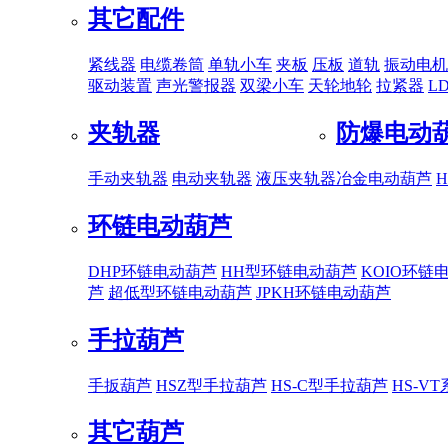
其它配件
紧线器
电缆卷筒
单轨小车
夹板
压板
道轨
振动电机
驱动装置
声光警报器
双梁小车
天轮地轮
拉紧器
L
夹轨器
防爆电动
手动夹轨器
电动夹轨器
液压夹轨器
冶金电动葫芦
环链电动葫芦
DHP环链电动葫芦
HH型环链电动葫芦
KOIO环链
芦
超低型环链电动葫芦
JPKH环链电动葫芦
手拉葫芦
手扳葫芦
HSZ型手拉葫芦
HS-C型手拉葫芦
HS-V
其它葫芦