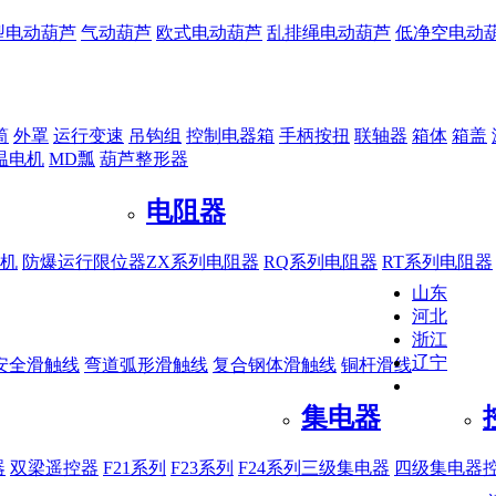
型电动葫芦
气动葫芦
欧式电动葫芦
乱排绳电动葫芦
低净空电动
筒
外罩
运行变速
吊钩组
控制电器箱
手柄按扭
联轴器
箱体
箱盖
温电机
MD瓢
葫芦整形器
电阻器
机
防爆运行限位器
ZX系列电阻器
RQ系列电阻器
RT系列电阻器
山东
河北
浙江
辽宁
安全滑触线
弯道弧形滑触线
复合钢体滑触线
铜杆滑线
集电器
器
双梁遥控器
F21系列
F23系列
F24系列
三级集电器
四级集电器