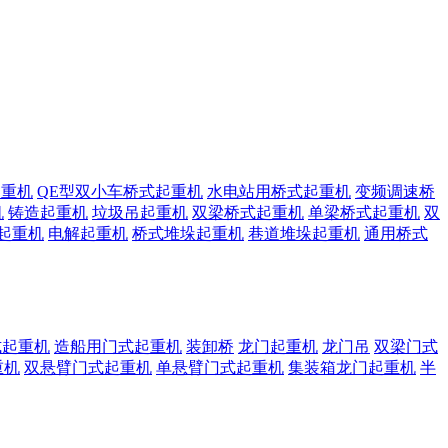
起重机
QE型双小车桥式起重机
水电站用桥式起重机
变频调速桥
机
铸造起重机
垃圾吊起重机
双梁桥式起重机
单梁桥式起重机
双
起重机
电解起重机
桥式堆垛起重机
巷道堆垛起重机
通用桥式
式起重机
造船用门式起重机
装卸桥
龙门起重机
龙门吊
双梁门式
重机
双悬臂门式起重机
单悬臂门式起重机
集装箱龙门起重机
半