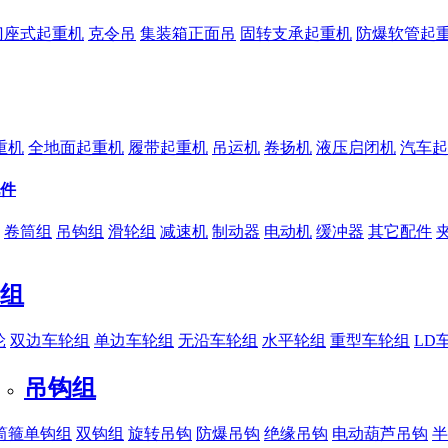
门座式起重机
克令吊
集装箱正面吊
固转支承起重机
防爆软管起
重机
全地面起重机
履带起重机
吊运机
卷扬机
液压启闭机
汽车起
件
卷筒组
吊钩组
滑轮组
减速机
制动器
电动机
缓冲器
其它配件
组
轮
双边车轮组
单边车轮组
无沿车轮组
水平轮组
重型车轮组
LD
吊钩组
筒箍
单钩组
双钩组
旋转吊钩
防爆吊钩
绝缘吊钩
电动葫芦吊钩
半