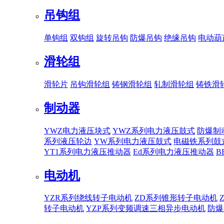
吊钩组
单钩组
双钩组
旋转吊钩
防爆吊钩
绝缘吊钩
电动葫
滑轮组
滑轮片
吊钩滑轮组
铸钢滑轮组
轧制滑轮组
铸铁滑
制动器
YWZ电力液压块式
YWZ系列电力液压鼓式
防爆制
系列液压轮边
YW系列电力液压鼓式
电磁铁系列鼓
YT1系列电力液压推动器
Ed系列电力液压推动器
B
电动机
YZR系列绕线转子电动机
ZD系列锥形转子电动机
转子电动机
YZP系列变频调速三相异步电动机
防爆