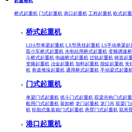
起重整机
桥式起重机
门式起重机
港口起重机
工程起重机
欧式起重
桥式起重机
LDA型单梁起重机
LX型悬挂起重机
LS手动单梁起
双小车桥式起重机
水电站用桥式起重机
变频调速桥
斗桥式起重机
电磁桥式起重机
过轨起重机
铸造起
变频起重机
冶金起重机
加料起重机
脱锭起重机
夹
机
巷道堆垛起重机
通用桥式起重机
手动梁式起重
门式起重机
单梁门式起重机
抓斗门式起重机
双梁吊钩门式起重
船用门式起重机
装卸桥
龙门起重机
龙门吊
双梁门
机
轮胎式集装箱门式起重机
悬臂门式起重机
双悬
港口起重机