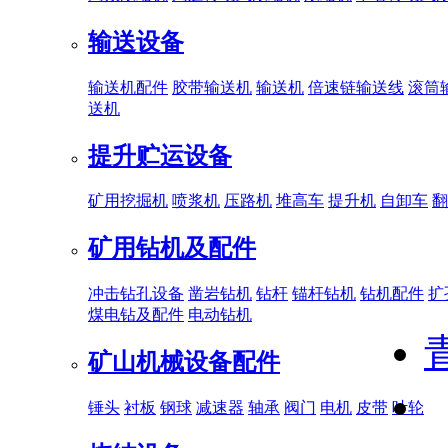
输送设备
输送机配件
胶带输送机
输送机
倍速链输送线
滚筒
送机
提升贮运设备
矿用挖掘机
喷浆机
压路机
堆高车
提升机
自卸车
翻
矿用钻机及配件
冲击钻孔设备
凿岩钻机
钻杆
锚杆钻机
钻机配件
扩
煤电钻及配件
电动钻机
矿山机械设备配件
锤头
衬板
钢球
减速器
轴承
阀门
电机
皮带
叶轮