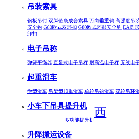
吊装索具
钢板吊钳
双脚链条成套索具
万向垂重钩
高强度吊
安全钩
G80欧式双环扣
G80欧式环眼安全钩
EA圆
卸扣
电子吊称
弹簧平衡器
直显式电子吊秤
耐高温电子秤
无线电
起重滑车
微型滑车
吊架型起重滑车
单轮吊钩滑车
双轮吊环
小车下吊具
提升机
西
多功能提升机
升降搬运设备