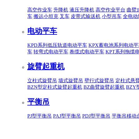
高空作业车
升降机
液压升降机
高空作业平台
曲臂
车
搬运小坦克
叉车
皮带式输送机
小型吊车
全电动
电动平车
KPD系列低压轨道电动平车
KPX蓄电池系列电动平
车
转弯式电动平车
卷缆式电动平车
KPT系列拖缆
旋臂起重机
立柱式旋臂吊
墙式旋臂吊
壁行式旋臂吊
定柱式悬
BZN型定柱式旋臂起重机
BZ曲臂旋臂起重机
BZ
平衡吊
PJ型平衡吊
PAJ型平衡吊
PDJ型平衡吊
平衡吊移动