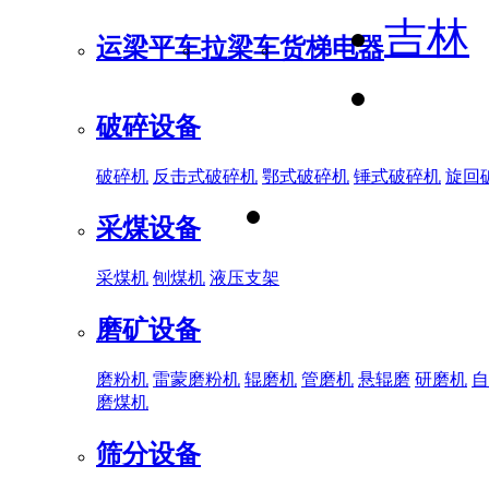
吉林
运梁平车
拉梁车
货梯电器
破碎设备
破碎机
反击式破碎机
鄂式破碎机
锤式破碎机
旋回
采煤设备
采煤机
刨煤机
液压支架
磨矿设备
磨粉机
雷蒙磨粉机
辊磨机
管磨机
悬辊磨
研磨机
自
磨煤机
筛分设备