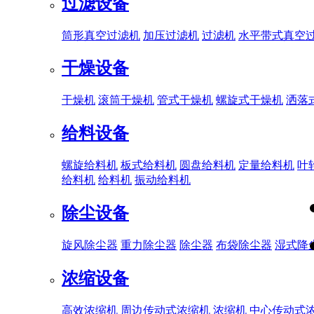
过滤设备
筒形真空过滤机
加压过滤机
过滤机
水平带式真空
干燥设备
干燥机
滚筒干燥机
管式干燥机
螺旋式干燥机
洒落
给料设备
螺旋给料机
板式给料机
圆盘给料机
定量给料机
叶
给料机
给料机
振动给料机
除尘设备
旋风除尘器
重力除尘器
除尘器
布袋除尘器
湿式降
浓缩设备
高效浓缩机
周边传动式浓缩机
浓缩机
中心传动式