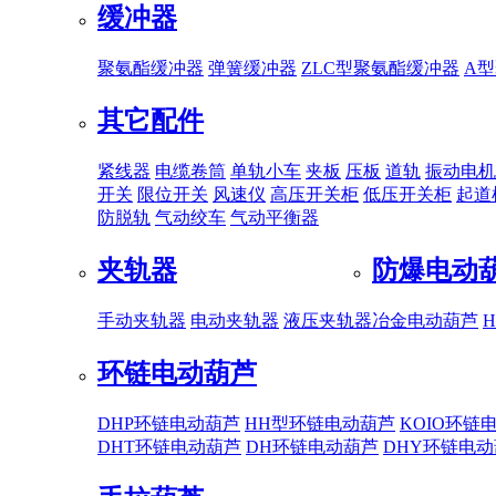
缓冲器
聚氨酯缓冲器
弹簧缓冲器
ZLC型聚氨酯缓冲器
A
其它配件
紧线器
电缆卷筒
单轨小车
夹板
压板
道轨
振动电机
开关
限位开关
风速仪
高压开关柜
低压开关柜
起道
防脱轨
气动绞车
气动平衡器
夹轨器
防爆电动
手动夹轨器
电动夹轨器
液压夹轨器
冶金电动葫芦
环链电动葫芦
DHP环链电动葫芦
HH型环链电动葫芦
KOIO环链
DHT环链电动葫芦
DH环链电动葫芦
DHY环链电