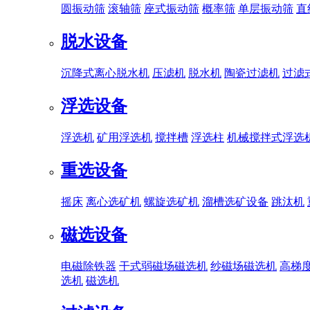
圆振动筛
滚轴筛
座式振动筛
概率筛
单层振动筛
直
脱水设备
沉降式离心脱水机
压滤机
脱水机
陶瓷过滤机
过滤
浮选设备
浮选机
矿用浮选机
搅拌槽
浮选柱
机械搅拌式浮选
重选设备
摇床
离心选矿机
螺旋选矿机
溜槽选矿设备
跳汰机
磁选设备
电磁除铁器
干式弱磁场磁选机
纱磁场磁选机
高梯
选机
磁选机