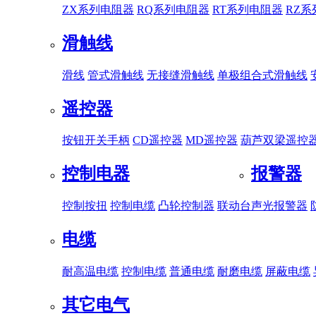
ZX系列电阻器
RQ系列电阻器
RT系列电阻器
RZ
滑触线
滑线
管式滑触线
无接缝滑触线
单极组合式滑触线
遥控器
按钮开关手柄
CD遥控器
MD遥控器
葫芦双梁遥控
控制电器
报警器
控制按扭
控制电缆
凸轮控制器
联动台
声光报警器
电缆
耐高温电缆
控制电缆
普通电缆
耐磨电缆
屏蔽电缆
其它电气