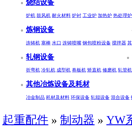
烧结设备
炉机
鼓风机
耐火材料
炉衬
工业炉
加热炉
热处理炉
炼钢设备
连铸机
塞棒
水口
连铸喷嘴
钢包喷粉设备
搅拌器
其
轧钢设备
折弯机
冷轧机
成型机
卷板机
矫直机
修磨机
轧管机
其他冶炼设备及耗材
冶金制品
耗材及材料
环保设备
轧辊设备
混合设备
起重配件
»
制动器
»
YW