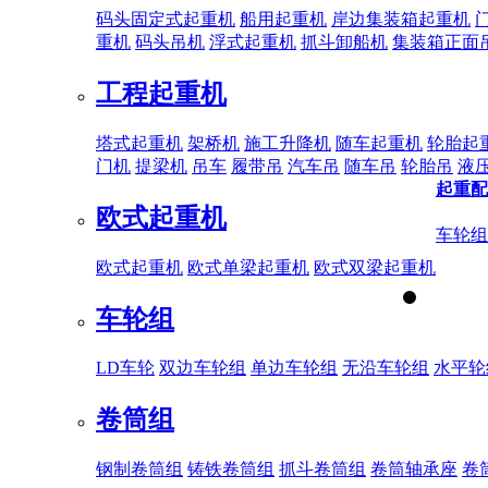
码头固定式起重机
船用起重机
岸边集装箱起重机
重机
码头吊机
浮式起重机
抓斗卸船机
集装箱正面
工程起重机
塔式起重机
架桥机
施工升降机
随车起重机
轮胎起
门机
提梁机
吊车
履带吊
汽车吊
随车吊
轮胎吊
液
起重配
欧式起重机
车轮组
欧式起重机
欧式单梁起重机
欧式双梁起重机
车轮组
LD车轮
双边车轮组
单边车轮组
无沿车轮组
水平轮
卷筒组
钢制卷筒组
铸铁卷筒组
抓斗卷筒组
卷筒轴承座
卷