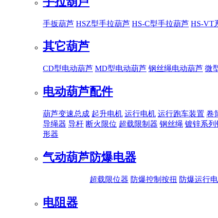
手拉葫芦
手扳葫芦
HSZ型手拉葫芦
HS-C型手拉葫芦
HS-V
其它葫芦
CD型电动葫芦
MD型电动葫芦
钢丝绳电动葫芦
微
电动葫芦配件
葫芦变速总成
起升电机
运行电机
运行跑车装置
卷
导绳器
导杆
断火限位
超载限制器
钢丝绳
镀锌系列
形器
气动葫芦
防爆电器
超载限位器
防爆控制按扭
防爆运行电
电阻器