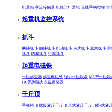
电器箱
交流接触器
电缆运行滑轮
无线手柄按钮
大
起重机监控系统
抓斗
两绳抓斗
四绳抓斗
电动抓斗
马达抓斗
原木抓斗
剪
抓斗
防漏抓斗
行车抓斗
起重电磁铁
永磁起重器
起重电磁铁
强力永磁吸盘
ML型永磁吸
HC系列强力永磁吊装器
千斤顶
手摇挎顶
螺旋液压千斤顶
爪式液压千斤
顶卧式液