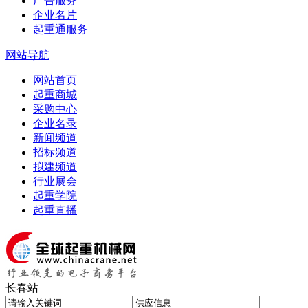
广告服务
企业名片
起重通服务
网站导航
网站首页
起重商城
采购中心
企业名录
新闻频道
招标频道
拟建频道
行业展会
起重学院
起重直播
长春站