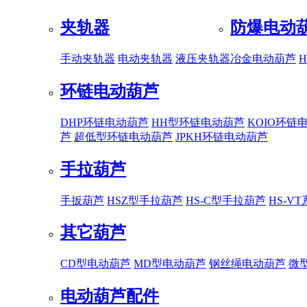
夹轨器
防爆电动
手动夹轨器
电动夹轨器
液压夹轨器
冶金电动葫芦
环链电动葫芦
DHP环链电动葫芦
HH型环链电动葫芦
KOIO环链
芦
超低型环链电动葫芦
JPKH环链电动葫芦
手拉葫芦
手扳葫芦
HSZ型手拉葫芦
HS-C型手拉葫芦
HS-V
其它葫芦
CD型电动葫芦
MD型电动葫芦
钢丝绳电动葫芦
微
电动葫芦配件