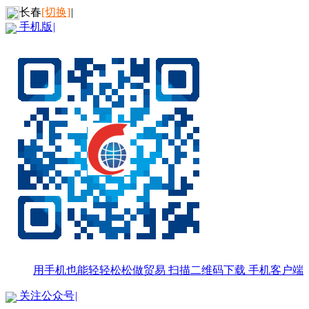
长春
[切换]
|
手机版
|
用手机也能轻轻松松做贸易
扫描二维码下载
手机客户端
关注公众号
|