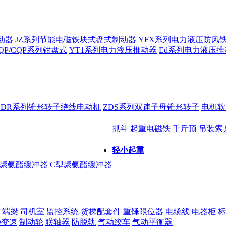
动器
JZ系列节能电磁铁块式盘式制动器
YFX系列电力液压防风
QP/CQP系列钳盘式
YT1系列电力液压推动器
Ed系列电力液压推
ZDR系列锥形转子绕线电动机
ZDS系列双速子母锥形转子
电机软
抓斗
起重电磁铁
千斤顶
吊装索
轻小起重
型聚氨酯缓冲器
C型聚氨酯缓冲器
端梁
司机室
监控系统
货梯配套件
重锤限位器
电缆线
电器柜
标
D变速
制动轮
联轴器
防脱轨
气动绞车
气动平衡器