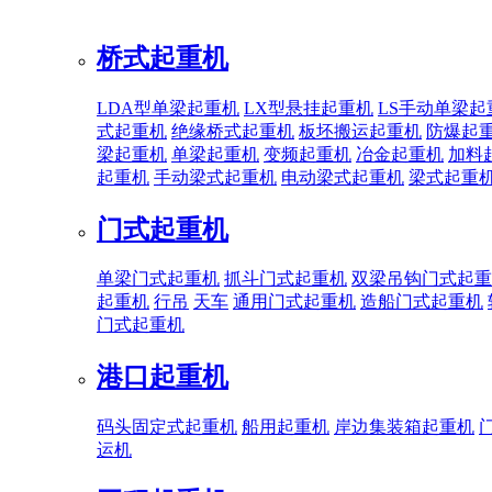
桥式起重机
LDA型单梁起重机
LX型悬挂起重机
LS手动单梁起
式起重机
绝缘桥式起重机
板坯搬运起重机
防爆起
梁起重机
单梁起重机
变频起重机
冶金起重机
加料
起重机
手动梁式起重机
电动梁式起重机
梁式起重
门式起重机
单梁门式起重机
抓斗门式起重机
双梁吊钩门式起重
起重机
行吊
天车
通用门式起重机
造船门式起重机
门式起重机
港口起重机
码头固定式起重机
船用起重机
岸边集装箱起重机
运机