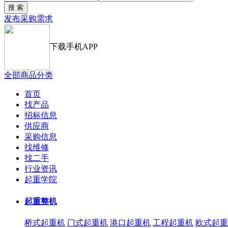
发布采购需求
下载手机APP
全部商品分类
首页
找产品
招标信息
供应商
采购信息
找维修
找二手
行业资讯
起重学院
起重整机
桥式起重机
门式起重机
港口起重机
工程起重机
欧式起重