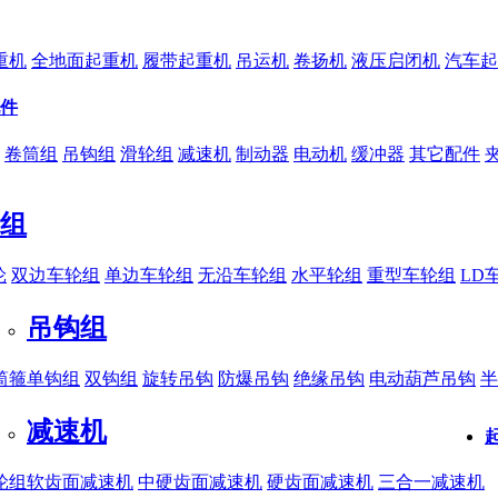
重机
全地面起重机
履带起重机
吊运机
卷扬机
液压启闭机
汽车起
件
卷筒组
吊钩组
滑轮组
减速机
制动器
电动机
缓冲器
其它配件
组
轮
双边车轮组
单边车轮组
无沿车轮组
水平轮组
重型车轮组
LD
吊钩组
筒箍
单钩组
双钩组
旋转吊钩
防爆吊钩
绝缘吊钩
电动葫芦吊钩
半
减速机
轮组
软齿面减速机
中硬齿面减速机
硬齿面减速机
三合一减速机