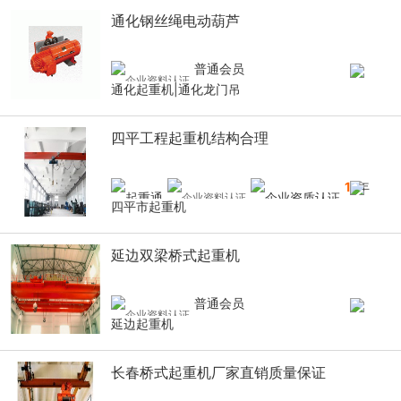
通化钢丝绳电动葫芦
普通会员
通化起重机|通化龙门吊
四平工程起重机结构合理
11
年
四平市起重机
延边双梁桥式起重机
普通会员
延边起重机
长春桥式起重机厂家直销质量保证