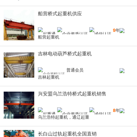
船营桥式起重机供应
9
年
船营起重机
吉林电动葫芦桥式起重机
普通会员
吉林起重机
兴安盟乌兰浩特桥式起重机销售
8
年
乌兰浩特起重机，通辽起重
长白山过轨起重机全国直销