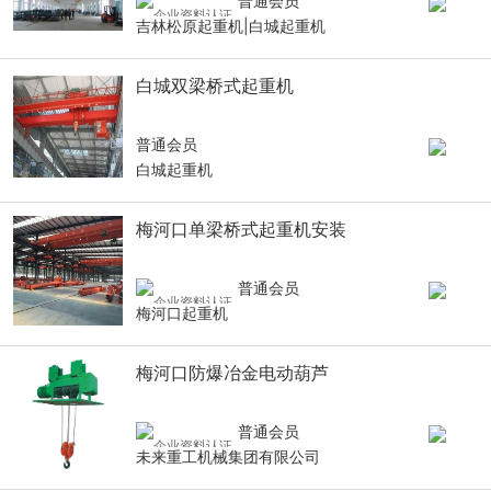
普通会员
吉林松原起重机|白城起重机
白城双梁桥式起重机
普通会员
白城起重机
梅河口单梁桥式起重机安装
普通会员
梅河口起重机
梅河口防爆冶金电动葫芦
普通会员
未来重工机械集团有限公司