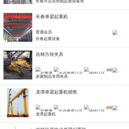
长春市吉尼智能起重设备有
长春单梁起重机
普通会员
长春起重设备
吉林方块夹具
4
年
炭素制品专用夹具
龙潭单梁起重机销售
9
年
龙潭起重机