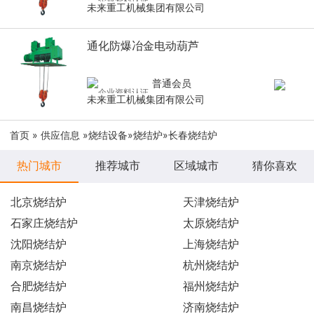
未来重工机械集团有限公司
通化防爆冶金电动葫芦
普通会员
未来重工机械集团有限公司
首页
»
供应信息
»
烧结设备
»
烧结炉
»长春烧结炉
热门城市
推荐城市
区域城市
猜你喜欢
北京烧结炉
天津烧结炉
石家庄烧结炉
太原烧结炉
沈阳烧结炉
上海烧结炉
南京烧结炉
杭州烧结炉
合肥烧结炉
福州烧结炉
南昌烧结炉
济南烧结炉