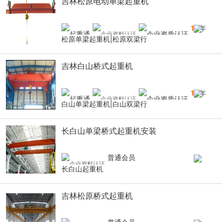
吉林松原电动单梁起重机
10
年
松原单梁起重机|松原双梁行
吉林白山桥式起重机
10
年
白山单梁起重机|白山双梁行
长白山单梁桥式起重机安装
普通会员
长白山起重机
吉林松原桥式起重机