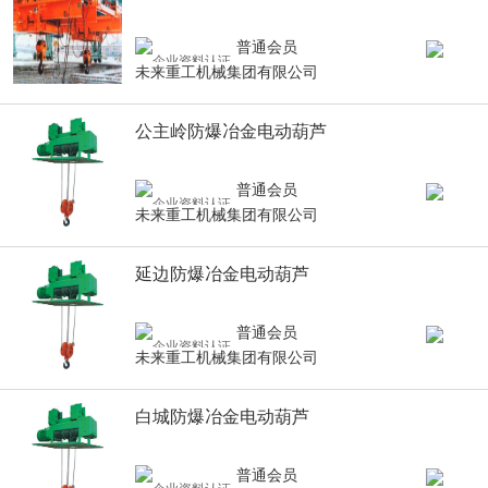
普通会员
未来重工机械集团有限公司
公主岭防爆冶金电动葫芦
普通会员
未来重工机械集团有限公司
延边防爆冶金电动葫芦
普通会员
未来重工机械集团有限公司
白城防爆冶金电动葫芦
普通会员