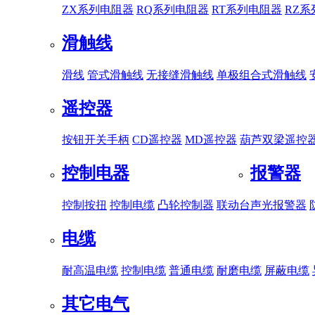
ZX系列电阻器
RQ系列电阻器
RT系列电阻器
RZ
滑触线
滑线
管式滑触线
无接缝滑触线
单极组合式滑触线
遥控器
按钮开关手柄
CD遥控器
MD遥控器
葫芦双梁遥控
控制电器
报警器
控制按扭
控制电缆
凸轮控制器
联动台
声光报警器
电缆
耐高温电缆
控制电缆
普通电缆
耐磨电缆
屏蔽电缆
其它电气