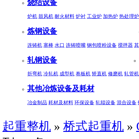
烧结设备
炉机
鼓风机
耐火材料
炉衬
工业炉
加热炉
热处理炉
炼钢设备
连铸机
塞棒
水口
连铸喷嘴
钢包喷粉设备
搅拌器
其
轧钢设备
折弯机
冷轧机
成型机
卷板机
矫直机
修磨机
轧管机
其他冶炼设备及耗材
冶金制品
耗材及材料
环保设备
轧辊设备
混合设备
起重整机
»
桥式起重机
»