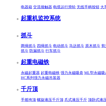
电器箱
交流接触器
电缆运行滑轮
无线手柄按钮
大
起重机监控系统
抓斗
两绳抓斗
四绳抓斗
电动抓斗
马达抓斗
原木抓斗
剪
抓斗
防漏抓斗
行车抓斗
起重电磁铁
永磁起重器
起重电磁铁
强力永磁吸盘
ML型永磁吸
HC系列强力永磁吊装器
千斤顶
手摇挎顶
螺旋液压千斤顶
爪式液压千斤
顶卧式液