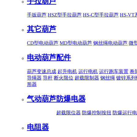
手拉葫芦
手扳葫芦
HSZ型手拉葫芦
HS-C型手拉葫芦
HS-V
其它葫芦
CD型电动葫芦
MD型电动葫芦
钢丝绳电动葫芦
微
电动葫芦配件
葫芦变速总成
起升电机
运行电机
运行跑车装置
卷
导绳器
导杆
断火限位
超载限制器
钢丝绳
镀锌系列
形器
气动葫芦
防爆电器
超载限位器
防爆控制按扭
防爆运行电
电阻器