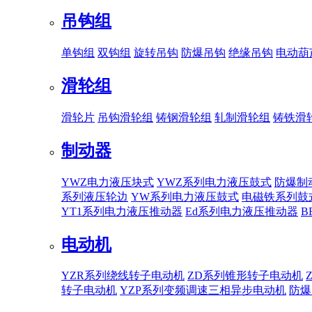
吊钩组
单钩组
双钩组
旋转吊钩
防爆吊钩
绝缘吊钩
电动葫
滑轮组
滑轮片
吊钩滑轮组
铸钢滑轮组
轧制滑轮组
铸铁滑
制动器
YWZ电力液压块式
YWZ系列电力液压鼓式
防爆制
系列液压轮边
YW系列电力液压鼓式
电磁铁系列鼓
YT1系列电力液压推动器
Ed系列电力液压推动器
B
电动机
YZR系列绕线转子电动机
ZD系列锥形转子电动机
转子电动机
YZP系列变频调速三相异步电动机
防爆