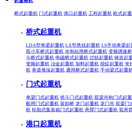
起重整机
桥式起重机
门式起重机
港口起重机
工程起重机
欧式起重
桥式起重机
LDA型单梁起重机
LX型悬挂起重机
LS手动单梁起
双小车桥式起重机
水电站用桥式起重机
变频调速桥
斗桥式起重机
电磁桥式起重机
过轨起重机
铸造起
变频起重机
冶金起重机
加料起重机
脱锭起重机
夹
机
巷道堆垛起重机
通用桥式起重机
手动梁式起重
门式起重机
单梁门式起重机
抓斗门式起重机
双梁吊钩门式起重
船用门式起重机
装卸桥
龙门起重机
龙门吊
双梁门
机
轮胎式集装箱门式起重机
悬臂门式起重机
双悬
港口起重机