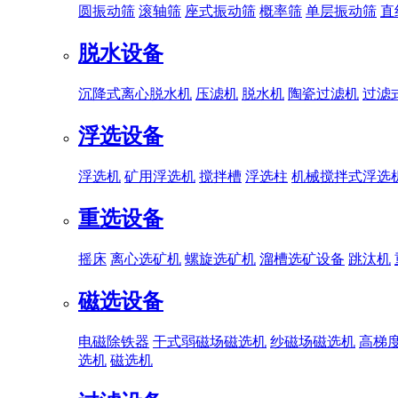
圆振动筛
滚轴筛
座式振动筛
概率筛
单层振动筛
直
脱水设备
沉降式离心脱水机
压滤机
脱水机
陶瓷过滤机
过滤
浮选设备
浮选机
矿用浮选机
搅拌槽
浮选柱
机械搅拌式浮选
重选设备
摇床
离心选矿机
螺旋选矿机
溜槽选矿设备
跳汰机
磁选设备
电磁除铁器
干式弱磁场磁选机
纱磁场磁选机
高梯
选机
磁选机