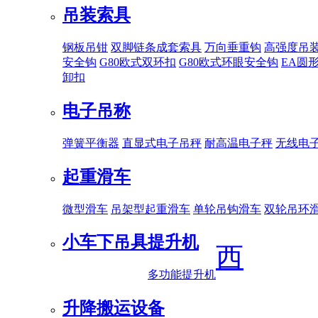
吊装索具
钢板吊钳
双脚链条成套索具
万向垂重钩
高强度吊
安全钩
G80欧式双环扣
G80欧式环眼安全钩
EA圆
卸扣
电子吊称
弹簧平衡器
直显式电子吊秤
耐高温电子秤
无线电
起重滑车
微型滑车
吊架型起重滑车
单轮吊钩滑车
双轮吊环
小车下吊具
提升机
西
多功能提升机
升降搬运设备