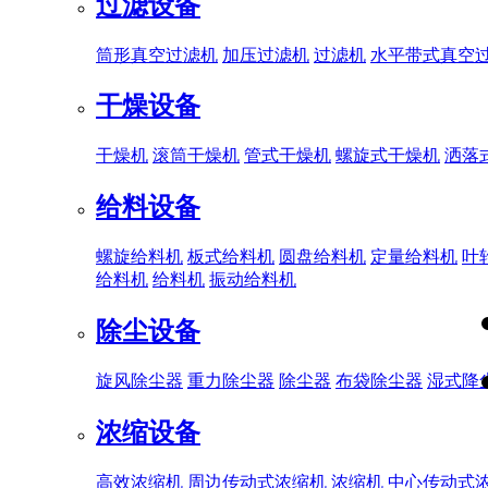
过滤设备
筒形真空过滤机
加压过滤机
过滤机
水平带式真空
干燥设备
干燥机
滚筒干燥机
管式干燥机
螺旋式干燥机
洒落
给料设备
螺旋给料机
板式给料机
圆盘给料机
定量给料机
叶
给料机
给料机
振动给料机
除尘设备
旋风除尘器
重力除尘器
除尘器
布袋除尘器
湿式降
浓缩设备
高效浓缩机
周边传动式浓缩机
浓缩机
中心传动式