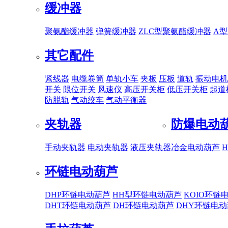
缓冲器
聚氨酯缓冲器
弹簧缓冲器
ZLC型聚氨酯缓冲器
A
其它配件
紧线器
电缆卷筒
单轨小车
夹板
压板
道轨
振动电机
开关
限位开关
风速仪
高压开关柜
低压开关柜
起道
防脱轨
气动绞车
气动平衡器
夹轨器
防爆电动
手动夹轨器
电动夹轨器
液压夹轨器
冶金电动葫芦
环链电动葫芦
DHP环链电动葫芦
HH型环链电动葫芦
KOIO环链
DHT环链电动葫芦
DH环链电动葫芦
DHY环链电