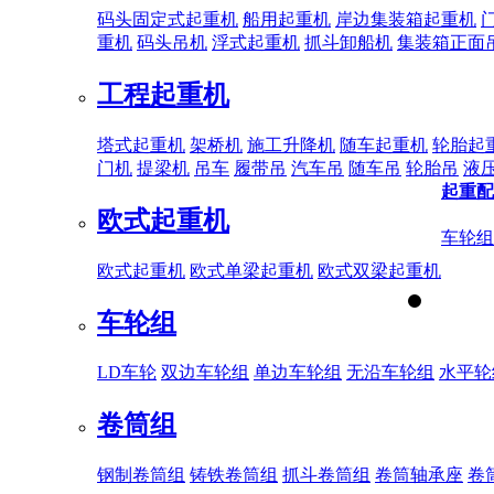
码头固定式起重机
船用起重机
岸边集装箱起重机
重机
码头吊机
浮式起重机
抓斗卸船机
集装箱正面
工程起重机
塔式起重机
架桥机
施工升降机
随车起重机
轮胎起
门机
提梁机
吊车
履带吊
汽车吊
随车吊
轮胎吊
液
起重配
欧式起重机
车轮组
欧式起重机
欧式单梁起重机
欧式双梁起重机
车轮组
LD车轮
双边车轮组
单边车轮组
无沿车轮组
水平轮
卷筒组
钢制卷筒组
铸铁卷筒组
抓斗卷筒组
卷筒轴承座
卷