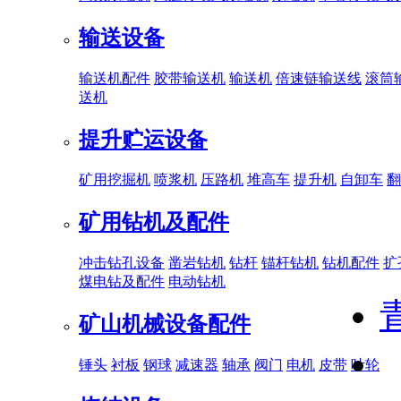
输送设备
输送机配件
胶带输送机
输送机
倍速链输送线
滚筒
送机
提升贮运设备
矿用挖掘机
喷浆机
压路机
堆高车
提升机
自卸车
翻
矿用钻机及配件
冲击钻孔设备
凿岩钻机
钻杆
锚杆钻机
钻机配件
扩
煤电钻及配件
电动钻机
矿山机械设备配件
锤头
衬板
钢球
减速器
轴承
阀门
电机
皮带
叶轮