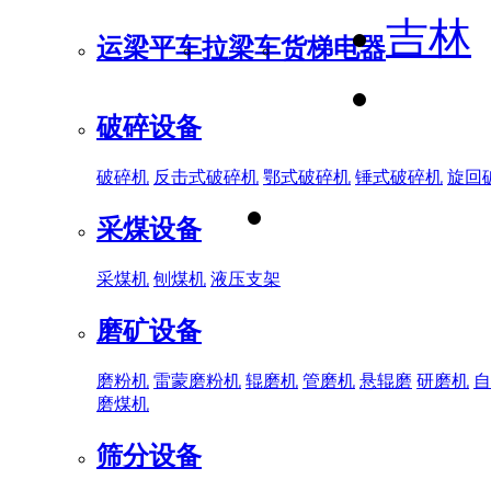
吉林
运梁平车
拉梁车
货梯电器
破碎设备
破碎机
反击式破碎机
鄂式破碎机
锤式破碎机
旋回
采煤设备
采煤机
刨煤机
液压支架
磨矿设备
磨粉机
雷蒙磨粉机
辊磨机
管磨机
悬辊磨
研磨机
自
磨煤机
筛分设备