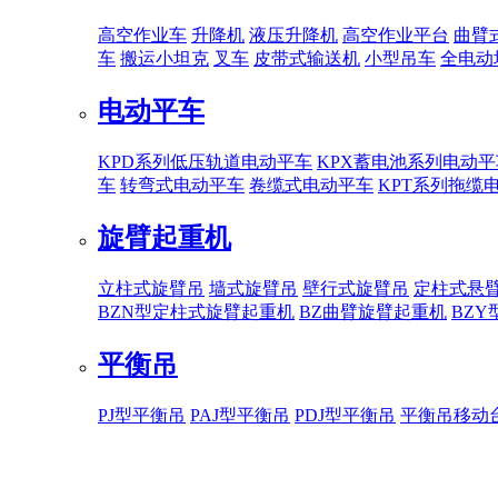
高空作业车
升降机
液压升降机
高空作业平台
曲臂
车
搬运小坦克
叉车
皮带式输送机
小型吊车
全电动
电动平车
KPD系列低压轨道电动平车
KPX蓄电池系列电动平
车
转弯式电动平车
卷缆式电动平车
KPT系列拖缆
旋臂起重机
立柱式旋臂吊
墙式旋臂吊
壁行式旋臂吊
定柱式悬
BZN型定柱式旋臂起重机
BZ曲臂旋臂起重机
BZ
平衡吊
PJ型平衡吊
PAJ型平衡吊
PDJ型平衡吊
平衡吊移动