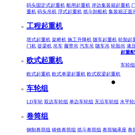
码头固定式起重机
船用起重机
岸边集装箱起重机
重机
码头吊机
浮式起重机
抓斗卸船机
集装箱正面
工程起重机
塔式起重机
架桥机
施工升降机
随车起重机
轮胎起
门机
提梁机
吊车
履带吊
汽车吊
随车吊
轮胎吊
液
起重配
欧式起重机
车轮组
欧式起重机
欧式单梁起重机
欧式双梁起重机
车轮组
LD车轮
双边车轮组
单边车轮组
无沿车轮组
水平轮
卷筒组
钢制卷筒组
铸铁卷筒组
抓斗卷筒组
卷筒轴承座
卷