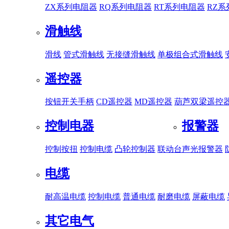
ZX系列电阻器
RQ系列电阻器
RT系列电阻器
RZ
滑触线
滑线
管式滑触线
无接缝滑触线
单极组合式滑触线
遥控器
按钮开关手柄
CD遥控器
MD遥控器
葫芦双梁遥控
控制电器
报警器
控制按扭
控制电缆
凸轮控制器
联动台
声光报警器
电缆
耐高温电缆
控制电缆
普通电缆
耐磨电缆
屏蔽电缆
其它电气