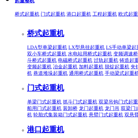
起重整机
桥式起重机
门式起重机
港口起重机
工程起重机
欧式起重
桥式起重机
LDA型单梁起重机
LX型悬挂起重机
LS手动单梁起
双小车桥式起重机
水电站用桥式起重机
变频调速桥
斗桥式起重机
电磁桥式起重机
过轨起重机
铸造起
变频起重机
冶金起重机
加料起重机
脱锭起重机
夹
机
巷道堆垛起重机
通用桥式起重机
手动梁式起重
门式起重机
单梁门式起重机
抓斗门式起重机
双梁吊钩门式起重
船用门式起重机
装卸桥
龙门起重机
龙门吊
双梁门
机
轮胎式集装箱门式起重机
悬臂门式起重机
双悬
港口起重机