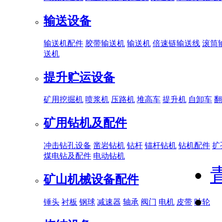
输送设备
输送机配件
胶带输送机
输送机
倍速链输送线
滚筒
送机
提升贮运设备
矿用挖掘机
喷浆机
压路机
堆高车
提升机
自卸车
翻
矿用钻机及配件
冲击钻孔设备
凿岩钻机
钻杆
锚杆钻机
钻机配件
扩
煤电钻及配件
电动钻机
矿山机械设备配件
锤头
衬板
钢球
减速器
轴承
阀门
电机
皮带
叶轮