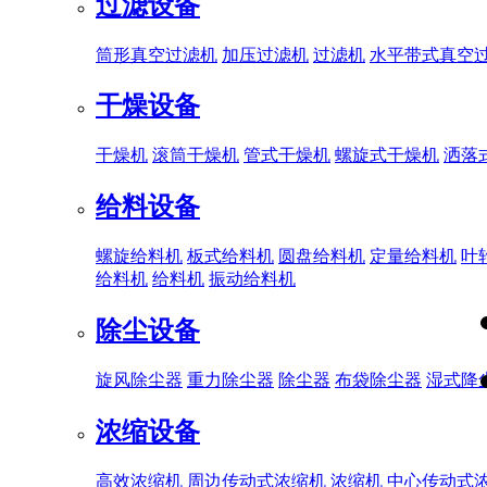
过滤设备
筒形真空过滤机
加压过滤机
过滤机
水平带式真空
干燥设备
干燥机
滚筒干燥机
管式干燥机
螺旋式干燥机
洒落
给料设备
螺旋给料机
板式给料机
圆盘给料机
定量给料机
叶
给料机
给料机
振动给料机
除尘设备
旋风除尘器
重力除尘器
除尘器
布袋除尘器
湿式降
浓缩设备
高效浓缩机
周边传动式浓缩机
浓缩机
中心传动式