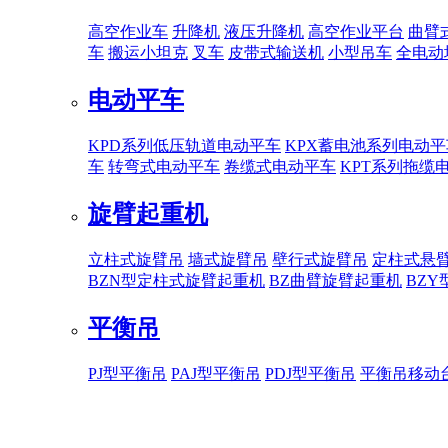
高空作业车
升降机
液压升降机
高空作业平台
曲臂
车
搬运小坦克
叉车
皮带式输送机
小型吊车
全电动
电动平车
KPD系列低压轨道电动平车
KPX蓄电池系列电动平
车
转弯式电动平车
卷缆式电动平车
KPT系列拖缆
旋臂起重机
立柱式旋臂吊
墙式旋臂吊
壁行式旋臂吊
定柱式悬
BZN型定柱式旋臂起重机
BZ曲臂旋臂起重机
BZ
平衡吊
PJ型平衡吊
PAJ型平衡吊
PDJ型平衡吊
平衡吊移动