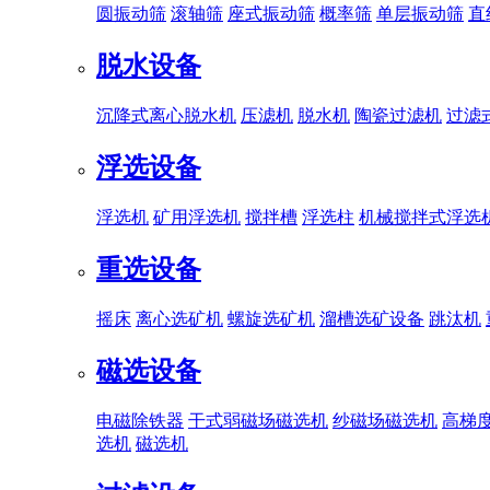
圆振动筛
滚轴筛
座式振动筛
概率筛
单层振动筛
直
脱水设备
沉降式离心脱水机
压滤机
脱水机
陶瓷过滤机
过滤
浮选设备
浮选机
矿用浮选机
搅拌槽
浮选柱
机械搅拌式浮选
重选设备
摇床
离心选矿机
螺旋选矿机
溜槽选矿设备
跳汰机
磁选设备
电磁除铁器
干式弱磁场磁选机
纱磁场磁选机
高梯
选机
磁选机