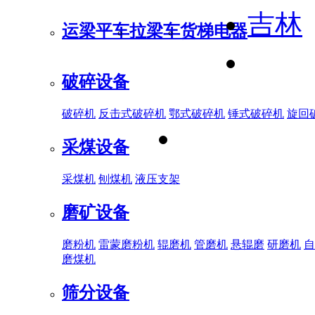
吉林
运梁平车
拉梁车
货梯电器
破碎设备
破碎机
反击式破碎机
鄂式破碎机
锤式破碎机
旋回
采煤设备
采煤机
刨煤机
液压支架
磨矿设备
磨粉机
雷蒙磨粉机
辊磨机
管磨机
悬辊磨
研磨机
自
磨煤机
筛分设备