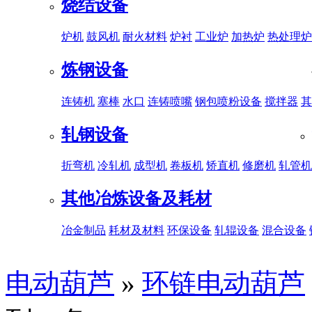
烧结设备
炉机
鼓风机
耐火材料
炉衬
工业炉
加热炉
热处理炉
炼钢设备
连铸机
塞棒
水口
连铸喷嘴
钢包喷粉设备
搅拌器
其
轧钢设备
折弯机
冷轧机
成型机
卷板机
矫直机
修磨机
轧管机
其他冶炼设备及耗材
冶金制品
耗材及材料
环保设备
轧辊设备
混合设备
电动葫芦
»
环链电动葫芦