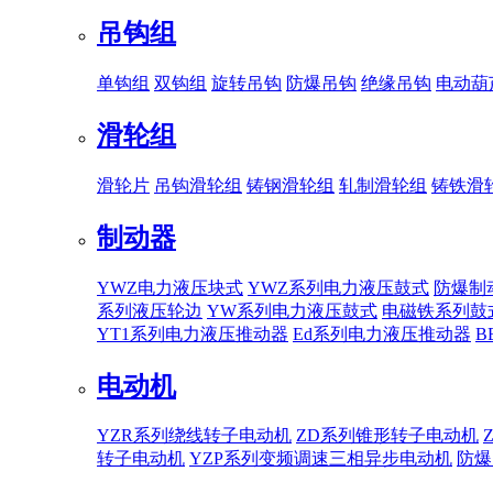
吊钩组
单钩组
双钩组
旋转吊钩
防爆吊钩
绝缘吊钩
电动葫
滑轮组
滑轮片
吊钩滑轮组
铸钢滑轮组
轧制滑轮组
铸铁滑
制动器
YWZ电力液压块式
YWZ系列电力液压鼓式
防爆制
系列液压轮边
YW系列电力液压鼓式
电磁铁系列鼓
YT1系列电力液压推动器
Ed系列电力液压推动器
B
电动机
YZR系列绕线转子电动机
ZD系列锥形转子电动机
转子电动机
YZP系列变频调速三相异步电动机
防爆