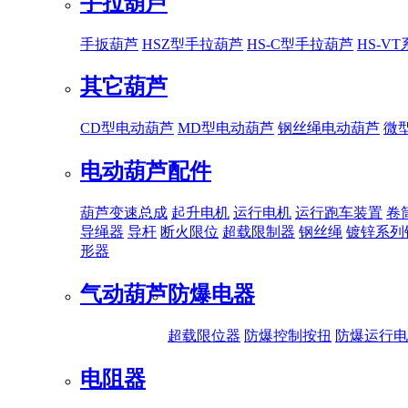
手拉葫芦
手扳葫芦
HSZ型手拉葫芦
HS-C型手拉葫芦
HS-V
其它葫芦
CD型电动葫芦
MD型电动葫芦
钢丝绳电动葫芦
微
电动葫芦配件
葫芦变速总成
起升电机
运行电机
运行跑车装置
卷
导绳器
导杆
断火限位
超载限制器
钢丝绳
镀锌系列
形器
气动葫芦
防爆电器
超载限位器
防爆控制按扭
防爆运行电
电阻器