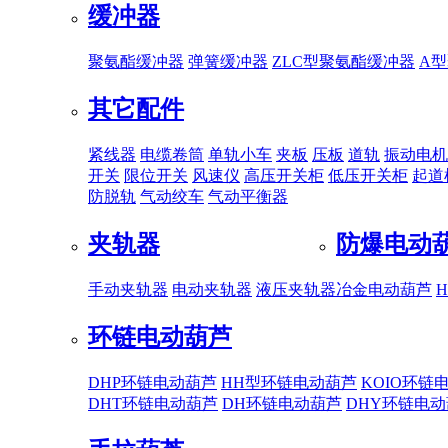
缓冲器
聚氨酯缓冲器
弹簧缓冲器
ZLC型聚氨酯缓冲器
A
其它配件
紧线器
电缆卷筒
单轨小车
夹板
压板
道轨
振动电机
开关
限位开关
风速仪
高压开关柜
低压开关柜
起道
防脱轨
气动绞车
气动平衡器
夹轨器
防爆电动
手动夹轨器
电动夹轨器
液压夹轨器
冶金电动葫芦
环链电动葫芦
DHP环链电动葫芦
HH型环链电动葫芦
KOIO环链
DHT环链电动葫芦
DH环链电动葫芦
DHY环链电