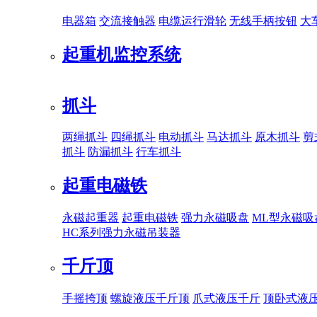
电器箱
交流接触器
电缆运行滑轮
无线手柄按钮
大
起重机监控系统
抓斗
两绳抓斗
四绳抓斗
电动抓斗
马达抓斗
原木抓斗
剪
抓斗
防漏抓斗
行车抓斗
起重电磁铁
永磁起重器
起重电磁铁
强力永磁吸盘
ML型永磁吸
HC系列强力永磁吊装器
千斤顶
手摇挎顶
螺旋液压千斤顶
爪式液压千斤
顶卧式液