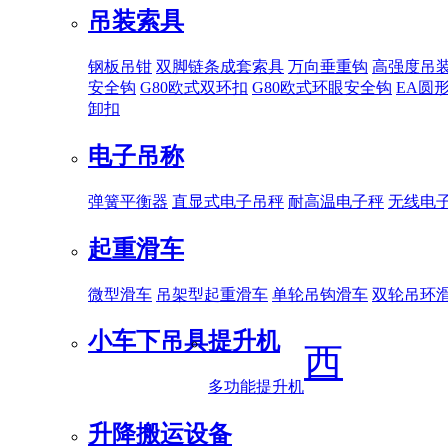
吊装索具
钢板吊钳
双脚链条成套索具
万向垂重钩
高强度吊
安全钩
G80欧式双环扣
G80欧式环眼安全钩
EA圆
卸扣
电子吊称
弹簧平衡器
直显式电子吊秤
耐高温电子秤
无线电
起重滑车
微型滑车
吊架型起重滑车
单轮吊钩滑车
双轮吊环
小车下吊具
提升机
西
多功能提升机
升降搬运设备