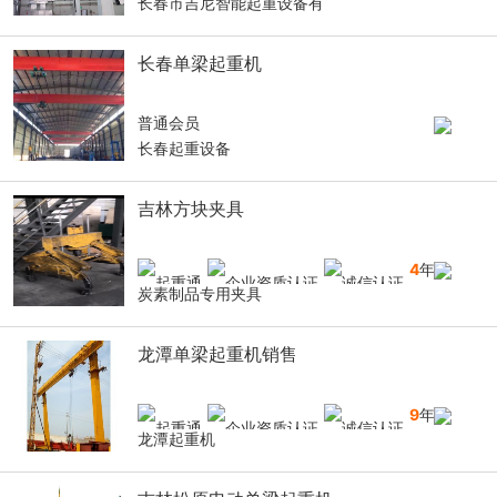
长春市吉尼智能起重设备有
长春单梁起重机
普通会员
长春起重设备
吉林方块夹具
4
年
炭素制品专用夹具
龙潭单梁起重机销售
9
年
龙潭起重机