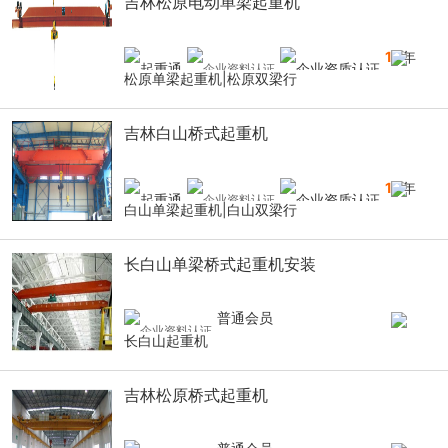
吉林松原电动单梁起重机
10
年
松原单梁起重机|松原双梁行
吉林白山桥式起重机
10
年
白山单梁起重机|白山双梁行
长白山单梁桥式起重机安装
普通会员
长白山起重机
吉林松原桥式起重机