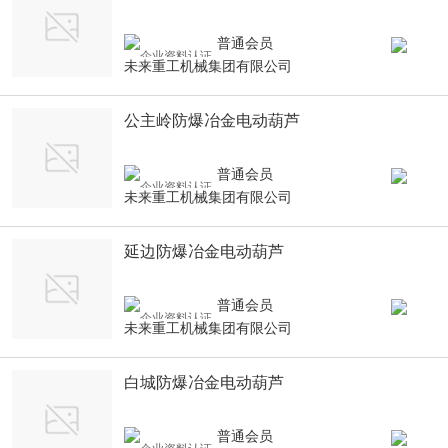
普通会员
未来重工机械集团有限公司
公主岭防爆冶金电动葫芦
普通会员
未来重工机械集团有限公司
延边防爆冶金电动葫芦
普通会员
未来重工机械集团有限公司
白城防爆冶金电动葫芦
普通会员