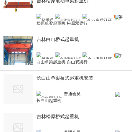
吉林松原电动单梁起重机
10
年
松原单梁起重机|松原双梁行
吉林白山桥式起重机
10
年
白山单梁起重机|白山双梁行
长白山单梁桥式起重机安装
普通会员
长白山起重机
吉林松原桥式起重机