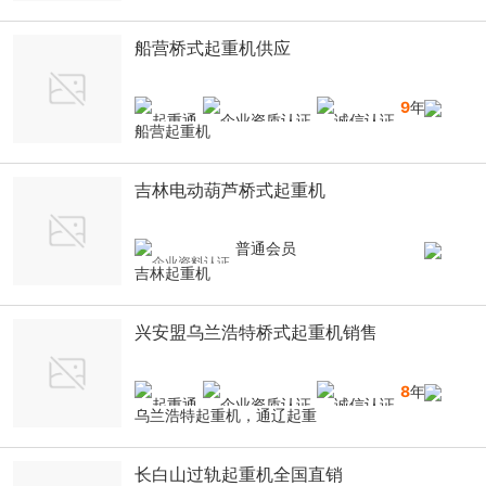
船营桥式起重机供应
9
年
船营起重机
吉林电动葫芦桥式起重机
普通会员
吉林起重机
兴安盟乌兰浩特桥式起重机销售
8
年
乌兰浩特起重机，通辽起重
长白山过轨起重机全国直销