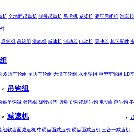
重机
全地面起重机
履带起重机
吊运机
卷扬机
液压启闭机
汽车起
件
卷筒组
吊钩组
滑轮组
减速机
制动器
电动机
缓冲器
其它配件
组
轮
双边车轮组
单边车轮组
无沿车轮组
水平轮组
重型车轮组
LD
吊钩组
筒箍
单钩组
双钩组
旋转吊钩
防爆吊钩
绝缘吊钩
电动葫芦吊钩
半
减速机
轮组
软齿面减速机
中硬齿面减速机
硬齿面减速机
三合一减速机