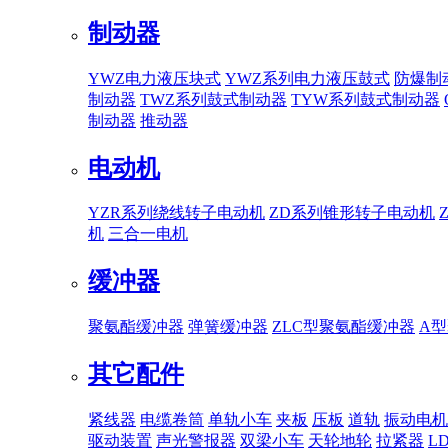
制动器
YWZ电力液压块式
YWZ系列电力液压鼓式
防爆制
制动器
TWZ系列鼓式制动器
TYW系列鼓式制动器
制动器
推动器
电动机
YZR系列绕线转子电动机
ZD系列锥形转子电动机
机
三合一电机
缓冲器
聚氨酯缓冲器
弹簧缓冲器
ZLC型聚氨酯缓冲器
A
其它配件
紧线器
电缆卷筒
单轨小车
夹板
压板
道轨
振动电机
驱动装置
声光警报器
双梁小车
天轮地轮
拉紧器
L