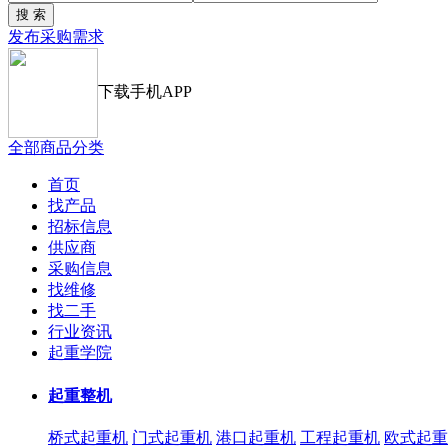
发布采购需求
下载手机APP
全部商品分类
首页
找产品
招标信息
供应商
采购信息
找维修
找二手
行业资讯
起重学院
起重整机
桥式起重机
门式起重机
港口起重机
工程起重机
欧式起重