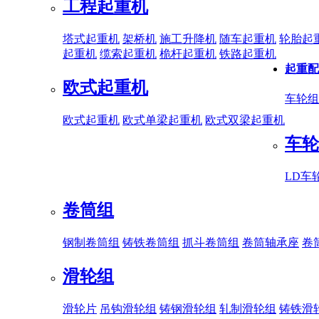
工程起重机
塔式起重机
架桥机
施工升降机
随车起重机
轮胎起
起重机
缆索起重机
桅杆起重机
铁路起重机
起重配
欧式起重机
车轮组
欧式起重机
欧式单梁起重机
欧式双梁起重机
车轮
LD车
卷筒组
钢制卷筒组
铸铁卷筒组
抓斗卷筒组
卷筒轴承座
卷
滑轮组
滑轮片
吊钩滑轮组
铸钢滑轮组
轧制滑轮组
铸铁滑