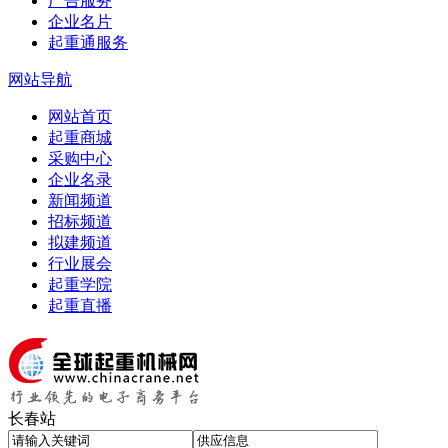
广告服务
企业名片
起重通服务
网站导航
网站首页
起重商城
采购中心
企业名录
新闻频道
招标频道
拟建频道
行业展会
起重学院
起重直播
长春站