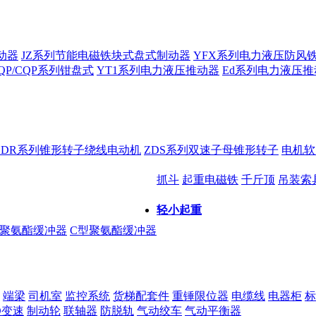
动器
JZ系列节能电磁铁块式盘式制动器
YFX系列电力液压防风
QP/CQP系列钳盘式
YT1系列电力液压推动器
Ed系列电力液压推
ZDR系列锥形转子绕线电动机
ZDS系列双速子母锥形转子
电机软
抓斗
起重电磁铁
千斤顶
吊装索
轻小起重
型聚氨酯缓冲器
C型聚氨酯缓冲器
端梁
司机室
监控系统
货梯配套件
重锤限位器
电缆线
电器柜
标
D变速
制动轮
联轴器
防脱轨
气动绞车
气动平衡器