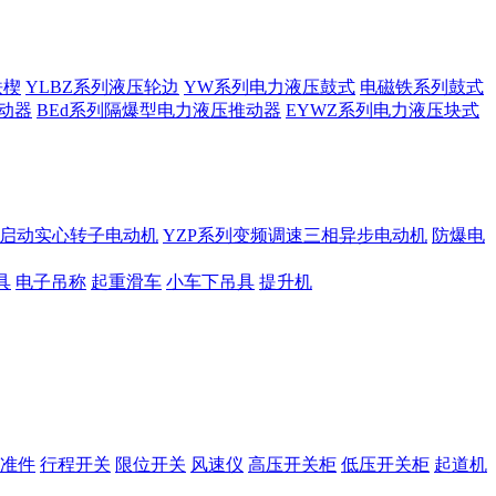
铁楔
YLBZ系列液压轮边
YW系列电力液压鼓式
电磁铁系列鼓式
动器
BEd系列隔爆型电力液压推动器
EYWZ系列电力液压块式
启动实心转子电动机
YZP系列变频调速三相异步电动机
防爆电
具
电子吊称
起重滑车
小车下吊具
提升机
准件
行程开关
限位开关
风速仪
高压开关柜
低压开关柜
起道机