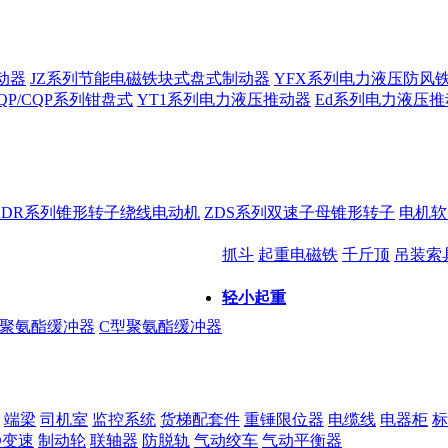
动器
JZ系列节能电磁铁块式盘式制动器
YFX系列电力液压防风
QP/CQP系列钳盘式
YT1系列电力液压推动器
Ed系列电力液压推
ZDR系列锥形转子绕线电动机
ZDS系列双速子母锥形转子
电机软
抓斗
起重电磁铁
千斤顶
吊装索
轻小起重
型聚氨酯缓冲器
C型聚氨酯缓冲器
端梁
司机室
监控系统
货梯配套件
重锤限位器
电缆线
电器柜
标
D变速
制动轮
联轴器
防脱轨
气动绞车
气动平衡器