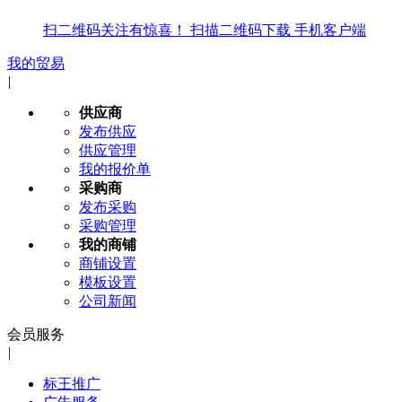
扫二维码关注有惊喜！
扫描二维码下载
手机客户端
我的贸易
|
供应商
发布供应
供应管理
我的报价单
采购商
发布采购
采购管理
我的商铺
商铺设置
模板设置
公司新闻
会员服务
|
标王推广