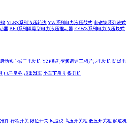
铁楔
YLBZ系列液压轮边
YW系列电力液压鼓式
电磁铁系列鼓式
动器
BEd系列隔爆型电力液压推动器
EYWZ系列电力液压块式
启动实心转子电动机
YZP系列变频调速三相异步电动机
防爆电
具
电子吊称
起重滑车
小车下吊具
提升机
准件
行程开关
限位开关
风速仪
高压开关柜
低压开关柜
起道机