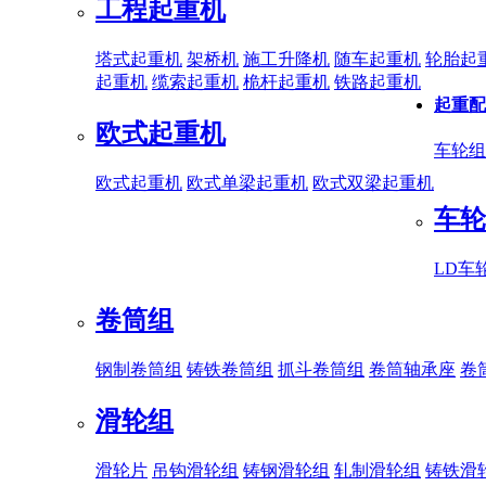
工程起重机
塔式起重机
架桥机
施工升降机
随车起重机
轮胎起
起重机
缆索起重机
桅杆起重机
铁路起重机
起重配
欧式起重机
车轮组
欧式起重机
欧式单梁起重机
欧式双梁起重机
车轮
LD车
卷筒组
钢制卷筒组
铸铁卷筒组
抓斗卷筒组
卷筒轴承座
卷
滑轮组
滑轮片
吊钩滑轮组
铸钢滑轮组
轧制滑轮组
铸铁滑