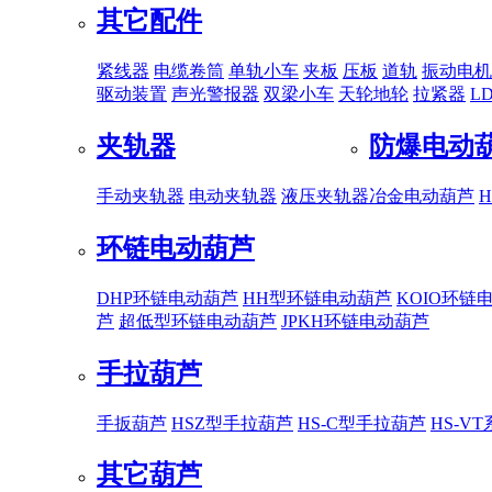
其它配件
紧线器
电缆卷筒
单轨小车
夹板
压板
道轨
振动电机
驱动装置
声光警报器
双梁小车
天轮地轮
拉紧器
L
夹轨器
防爆电动
手动夹轨器
电动夹轨器
液压夹轨器
冶金电动葫芦
环链电动葫芦
DHP环链电动葫芦
HH型环链电动葫芦
KOIO环链
芦
超低型环链电动葫芦
JPKH环链电动葫芦
手拉葫芦
手扳葫芦
HSZ型手拉葫芦
HS-C型手拉葫芦
HS-V
其它葫芦