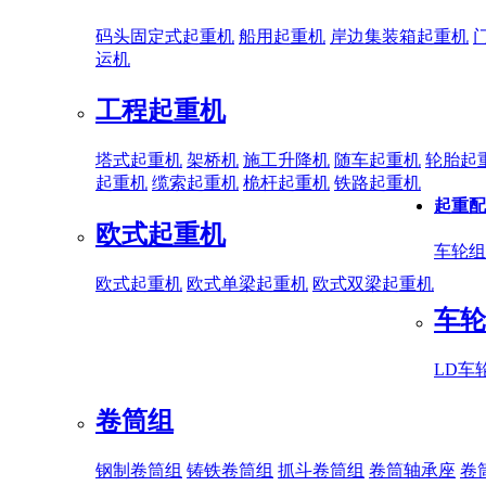
码头固定式起重机
船用起重机
岸边集装箱起重机
运机
工程起重机
塔式起重机
架桥机
施工升降机
随车起重机
轮胎起
起重机
缆索起重机
桅杆起重机
铁路起重机
起重配
欧式起重机
车轮组
欧式起重机
欧式单梁起重机
欧式双梁起重机
车轮
LD车
卷筒组
钢制卷筒组
铸铁卷筒组
抓斗卷筒组
卷筒轴承座
卷