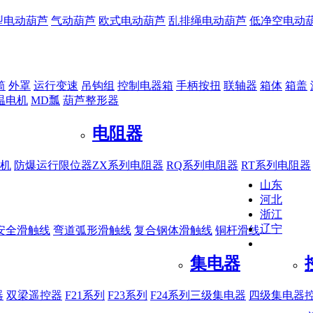
型电动葫芦
气动葫芦
欧式电动葫芦
乱排绳电动葫芦
低净空电动
筒
外罩
运行变速
吊钩组
控制电器箱
手柄按扭
联轴器
箱体
箱盖
温电机
MD瓢
葫芦整形器
电阻器
机
防爆运行限位器
ZX系列电阻器
RQ系列电阻器
RT系列电阻器
山东
河北
浙江
辽宁
安全滑触线
弯道弧形滑触线
复合钢体滑触线
铜杆滑线
集电器
器
双梁遥控器
F21系列
F23系列
F24系列
三级集电器
四级集电器