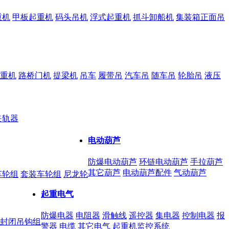
重机
甲板起重机
码头吊机
浮式起重机
抓斗卸船机
集装箱正面吊
重机
路桥门机
提梁机
吊车
履带吊
汽车吊
随车吊
轮胎吊
液压
夹轨器
电动葫芦
防爆电动葫芦
环链电动葫芦
手拉葫芦
其它葫芦
电动葫芦配件
气动葫芦
车轮组
套装车轮组
尼龙轮
起重电气
防爆电器
电阻器
滑触线
遥控器
集电器
控制电器
报
封闭吊钩组
警器
电缆
其它电气
起重机监控系统