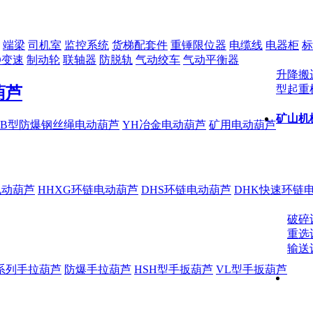
端梁
司机室
监控系统
货梯配套件
重锤限位器
电缆线
电器柜
标
D变速
制动轮
联轴器
防脱轨
气动绞车
气动平衡器
升降搬
型起重
葫芦
矿山机
HB型防爆钢丝绳电动葫芦
YH冶金电动葫芦
矿用电动葫芦
电动葫芦
HHXG环链电动葫芦
DHS环链电动葫芦
DHK快速环链
破碎
重选
输送
T系列手拉葫芦
防爆手拉葫芦
HSH型手扳葫芦
VL型手扳葫芦