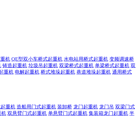
起重机
QE型双小车桥式起重机
水电站用桥式起重机
变频调速桥
机
铸造起重机
垃圾吊起重机
双梁桥式起重机
单梁桥式起重机
双
起重机
电解起重机
桥式堆垛起重机
巷道堆垛起重机
通用桥式
式起重机
造船用门式起重机
装卸桥
龙门起重机
龙门吊
双梁门式
重机
双悬臂门式起重机
单悬臂门式起重机
集装箱龙门起重机
半