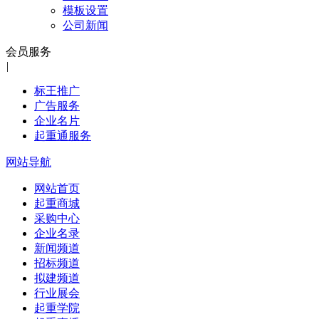
模板设置
公司新闻
会员服务
|
标王推广
广告服务
企业名片
起重通服务
网站导航
网站首页
起重商城
采购中心
企业名录
新闻频道
招标频道
拟建频道
行业展会
起重学院