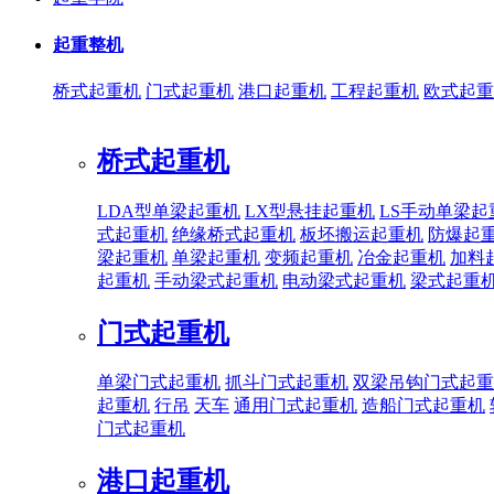
起重整机
桥式起重机
门式起重机
港口起重机
工程起重机
欧式起重
桥式起重机
LDA型单梁起重机
LX型悬挂起重机
LS手动单梁起
式起重机
绝缘桥式起重机
板坯搬运起重机
防爆起
梁起重机
单梁起重机
变频起重机
冶金起重机
加料
起重机
手动梁式起重机
电动梁式起重机
梁式起重
门式起重机
单梁门式起重机
抓斗门式起重机
双梁吊钩门式起重
起重机
行吊
天车
通用门式起重机
造船门式起重机
门式起重机
港口起重机