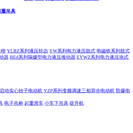
起重吊具
铁楔
YLBZ系列液压轮边
YW系列电力液压鼓式
电磁铁系列鼓式
动器
BEd系列隔爆型电力液压推动器
EYWZ系列电力液压块式
启动实心转子电动机
YZP系列变频调速三相异步电动机
防爆电
具
电子吊称
起重滑车
小车下吊具
提升机