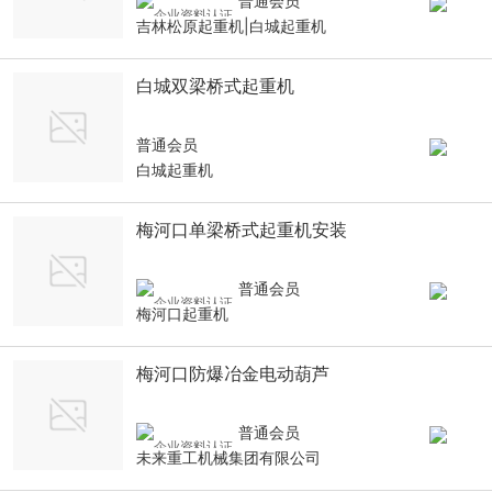
普通会员
吉林松原起重机|白城起重机
白城双梁桥式起重机
普通会员
白城起重机
梅河口单梁桥式起重机安装
普通会员
梅河口起重机
梅河口防爆冶金电动葫芦
普通会员
未来重工机械集团有限公司