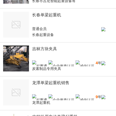
长春市吉尼智能起重设备有
长春单梁起重机
普通会员
长春起重设备
吉林方块夹具
4
年
炭素制品专用夹具
龙潭单梁起重机销售
9
年
龙潭起重机