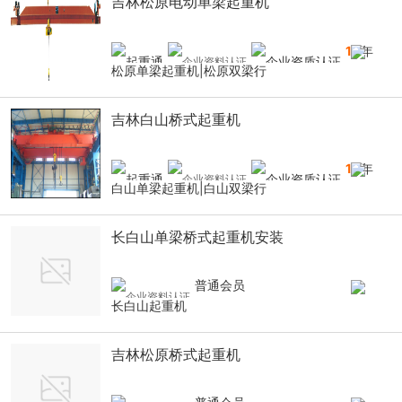
吉林松原电动单梁起重机
10
年
松原单梁起重机|松原双梁行
吉林白山桥式起重机
10
年
白山单梁起重机|白山双梁行
长白山单梁桥式起重机安装
普通会员
长白山起重机
吉林松原桥式起重机