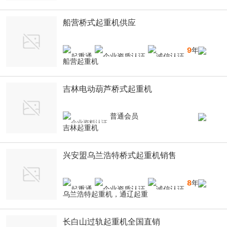
船营桥式起重机供应
9
年
船营起重机
吉林电动葫芦桥式起重机
普通会员
吉林起重机
兴安盟乌兰浩特桥式起重机销售
8
年
乌兰浩特起重机，通辽起重
长白山过轨起重机全国直销