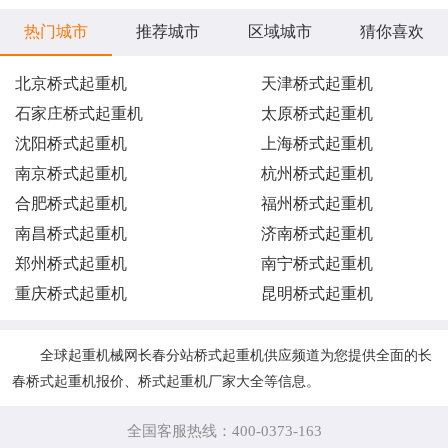
热门城市
推荐城市
区域城市
猜你喜欢
北京桥式起重机
天津桥式起重机
石家庄桥式起重机
太原桥式起重机
沈阳桥式起重机
上海桥式起重机
南京桥式起重机
杭州桥式起重机
合肥桥式起重机
福州桥式起重机
南昌桥式起重机
济南桥式起重机
郑州桥式起重机
南宁桥式起重机
重庆桥式起重机
昆明桥式起重机
全球起重机械网长春分站桥式起重机供应频道为您提供全面的长
春桥式起重机报价、桥式起重机厂家大全等信息。
全国客服热线：400-0373-163