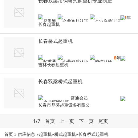
长春双梁吊钩桥式起重机专业制造
11
年
长春起重机
长春桥式起重机
8
年
吉林长春起重机
长春双梁桥式起重机
普通会员
长春市鼎盛起重设备有限公
1
/7
首页
上一页
下一页
尾页
首页
»
供应信息
»
起重机
»
桥式起重机
»长春桥式起重机