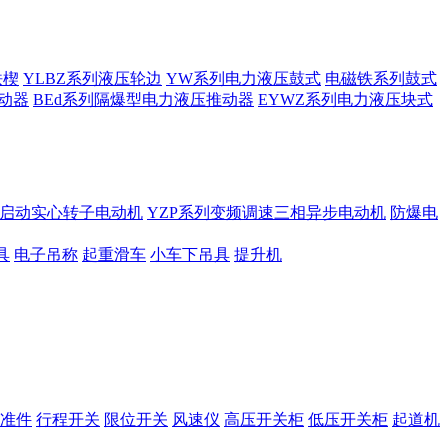
铁楔
YLBZ系列液压轮边
YW系列电力液压鼓式
电磁铁系列鼓式
动器
BEd系列隔爆型电力液压推动器
EYWZ系列电力液压块式
启动实心转子电动机
YZP系列变频调速三相异步电动机
防爆电
具
电子吊称
起重滑车
小车下吊具
提升机
准件
行程开关
限位开关
风速仪
高压开关柜
低压开关柜
起道机