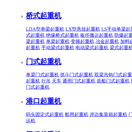
桥式起重机
LDA型单梁起重机
LX型悬挂起重机
LS手动单梁起
式起重机
绝缘桥式起重机
板坯搬运起重机
防爆起
梁起重机
单梁起重机
变频起重机
冶金起重机
加料
起重机
手动梁式起重机
电动梁式起重机
梁式起重
门式起重机
单梁门式起重机
抓斗门式起重机
双梁吊钩门式起重
起重机
行吊
天车
通用门式起重机
造船门式起重机
门式起重机
港口起重机
码头固定式起重机
船用起重机
岸边集装箱起重机
运机