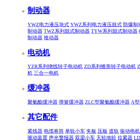
制动器
YWZ电力液压块式
YWZ系列电力液压鼓式
防爆制
制动器
TWZ系列鼓式制动器
TYW系列鼓式制动器
制动器
推动器
电动机
YZR系列绕线转子电动机
ZD系列锥形转子电动机
机
三合一电机
缓冲器
聚氨酯缓冲器
弹簧缓冲器
ZLC型聚氨酯缓冲器
A
其它配件
紧线器
电缆卷筒
单轨小车
夹板
压板
道轨
振动电机
驱动装置
声光警报器
双梁小车
天轮地轮
拉紧器
L