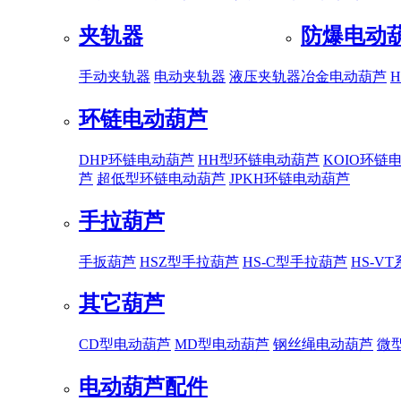
夹轨器
防爆电动
手动夹轨器
电动夹轨器
液压夹轨器
冶金电动葫芦
环链电动葫芦
DHP环链电动葫芦
HH型环链电动葫芦
KOIO环链
芦
超低型环链电动葫芦
JPKH环链电动葫芦
手拉葫芦
手扳葫芦
HSZ型手拉葫芦
HS-C型手拉葫芦
HS-V
其它葫芦
CD型电动葫芦
MD型电动葫芦
钢丝绳电动葫芦
微
电动葫芦配件