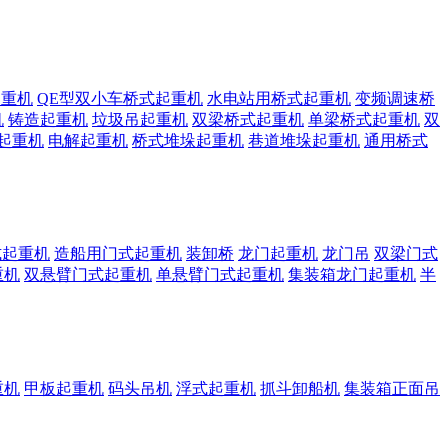
起重机
QE型双小车桥式起重机
水电站用桥式起重机
变频调速桥
机
铸造起重机
垃圾吊起重机
双梁桥式起重机
单梁桥式起重机
双
起重机
电解起重机
桥式堆垛起重机
巷道堆垛起重机
通用桥式
式起重机
造船用门式起重机
装卸桥
龙门起重机
龙门吊
双梁门式
重机
双悬臂门式起重机
单悬臂门式起重机
集装箱龙门起重机
半
重机
甲板起重机
码头吊机
浮式起重机
抓斗卸船机
集装箱正面吊