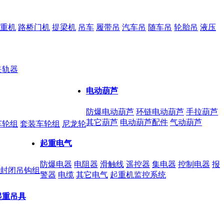
重机
路桥门机
提梁机
吊车
履带吊
汽车吊
随车吊
轮胎吊
液压
夹轨器
电动葫芦
防爆电动葫芦
环链电动葫芦
手拉葫芦
其它葫芦
电动葫芦配件
气动葫芦
车轮组
套装车轮组
尼龙轮
起重电气
防爆电器
电阻器
滑触线
遥控器
集电器
控制电器
报
封闭吊钩组
警器
电缆
其它电气
起重机监控系统
起重吊具