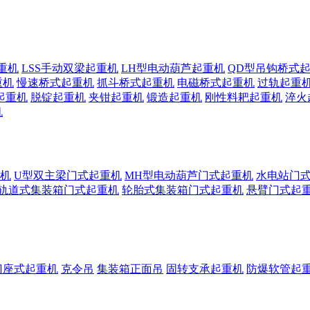
重机
LSS手动双梁起重机
LH型电动葫芦起重机
QD型吊钩桥式
重机
慢速桥式起重机
抓斗桥式起重机
电磁桥式起重机
过轨起重
起重机
脱锭起重机
夹钳起重机
锻造起重机
刚性料耙起重机
淬火
机
机
U型双主梁门式起重机
MH型电动葫芦门式起重机
水电站门
轨道式集装箱门式起重机
轮胎式集装箱门式起重机
悬臂门式起
门座式起重机
克令吊
集装箱正面吊
固转支承起重机
防爆软管起