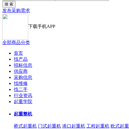
发布采购需求
下载手机APP
全部商品分类
首页
找产品
招标信息
供应商
采购信息
找维修
找二手
行业资讯
起重学院
起重整机
桥式起重机
门式起重机
港口起重机
工程起重机
欧式起重