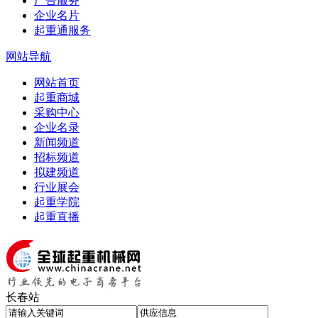
广告服务
企业名片
起重通服务
网站导航
网站首页
起重商城
采购中心
企业名录
新闻频道
招标频道
拟建频道
行业展会
起重学院
起重直播
长春站