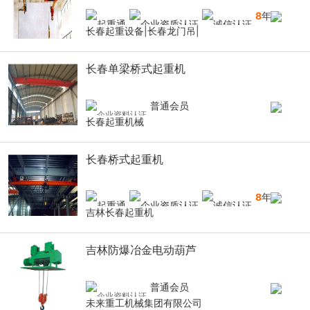
8
年
长春起重设备|长春龙门吊|
长春单梁桥式起重机
普通会员
长春起重机械
长春桥式起重机
8
年
吉林长春起重机
吉林防爆冶金电动葫芦
普通会员
未来重工机械集团有限公司