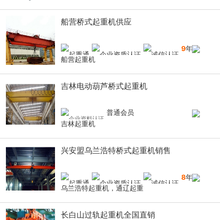
船营桥式起重机供应
9
年
船营起重机
吉林电动葫芦桥式起重机
普通会员
吉林起重机
兴安盟乌兰浩特桥式起重机销售
8
年
乌兰浩特起重机，通辽起重
长白山过轨起重机全国直销