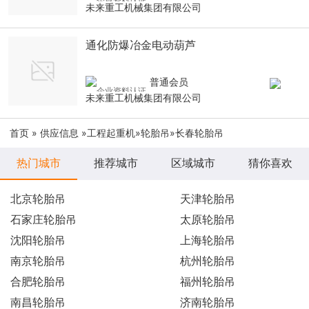
未来重工机械集团有限公司
通化防爆冶金电动葫芦
普通会员
未来重工机械集团有限公司
首页
»
供应信息
»
工程起重机
»
轮胎吊
»长春轮胎吊
热门城市
推荐城市
区域城市
猜你喜欢
北京轮胎吊
天津轮胎吊
石家庄轮胎吊
太原轮胎吊
沈阳轮胎吊
上海轮胎吊
南京轮胎吊
杭州轮胎吊
合肥轮胎吊
福州轮胎吊
南昌轮胎吊
济南轮胎吊