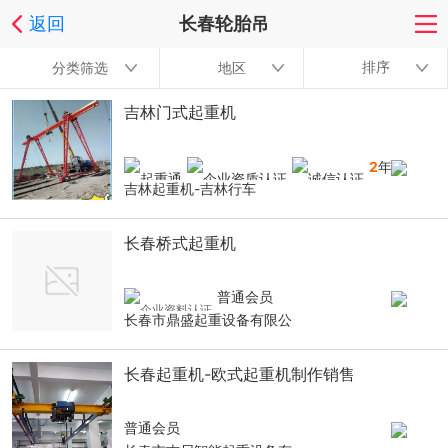
返回
长春轮胎吊
排序
分类筛选
地区
吉林门式起重机
2
年
吉林起重机-吉林行车
长春桥式起重机
普通会员
长春市鼎盛起重设备有限公
长春起重机-欧式起重机制作销售
普通会员