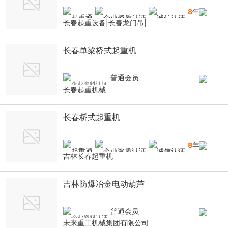
8
年
长春起重设备|长春龙门吊|
长春单梁桥式起重机
普通会员
长春起重机械
长春桥式起重机
8
年
吉林长春起重机
吉林防爆冶金电动葫芦
普通会员
未来重工机械集团有限公司