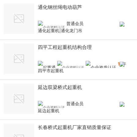
通化钢丝绳电动葫芦
普通会员
通化起重机|通化龙门吊
四平工程起重机结构合理
11
年
四平市起重机
延边双梁桥式起重机
普通会员
延边起重机
长春桥式起重机厂家直销质量保证