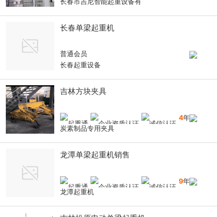
长春市吉尼智能起重设备有
长春单梁起重机
普通会员
长春起重设备
吉林方块夹具
4
年
炭素制品专用夹具
龙潭单梁起重机销售
9
年
龙潭起重机